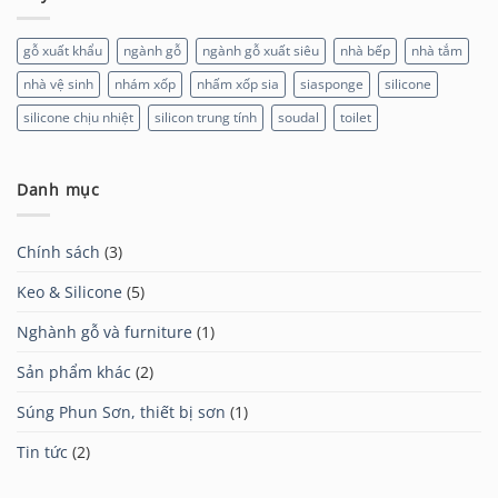
gỗ xuất khẩu
ngành gỗ
ngành gỗ xuất siêu
nhà bếp
nhà tắm
nhà vệ sinh
nhám xốp
nhấm xốp sia
siasponge
silicone
silicone chịu nhiệt
silicon trung tính
soudal
toilet
Danh mục
Chính sách
(3)
Keo & Silicone
(5)
Nghành gỗ và furniture
(1)
Sản phẩm khác
(2)
Súng Phun Sơn, thiết bị sơn
(1)
Tin tức
(2)