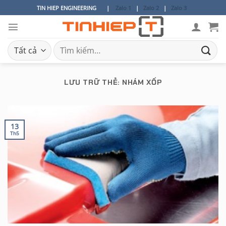
Bỏ
TIN HIEP ENGINEERING
|
Zalo 1
|
Zalo 2
|
Zalo 3
qua
nội
dung
Tìm
kiếm:
LƯU TRỮ THẺ:
NHÁM XỐP
13
Th5