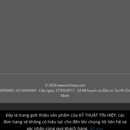
© 2026 www.tinhiep.com
GPĐKKD: 0314430469 - Cấp ngày: 27/05/2017 - Sở Kế hoạch và Đầu tư Tp.Hồ Chí
Minh
Đây là trang giới thiệu sản phẩm của KỸ THUẬT TÍN HIỆP. các
đơn hàng sẽ không có hiệu lực cho đến khi chúng tôi liên hệ và
xác nhận cùng quý khách hàng.
Bỏ qua