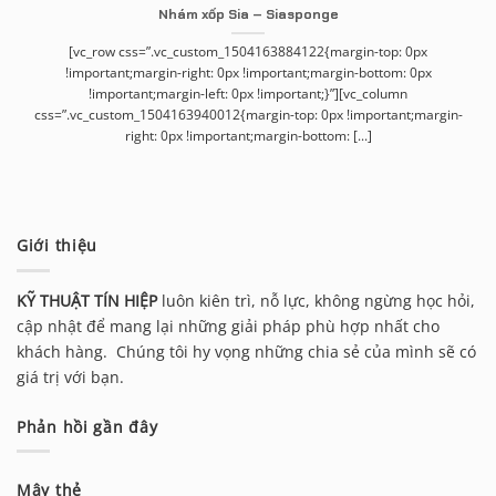
Nhám xốp Sia – Siasponge
[vc_row css=”.vc_custom_1504163884122{margin-top: 0px
!important;margin-right: 0px !important;margin-bottom: 0px
!important;margin-left: 0px !important;}”][vc_column
css=”.vc_custom_1504163940012{margin-top: 0px !important;margin-
right: 0px !important;margin-bottom: [...]
Giới thiệu
KỸ THUẬT TÍN HIỆP
luôn kiên trì, nỗ lực, không ngừng học hỏi,
cập nhật để mang lại những giải pháp phù hợp nhất cho
khách hàng. Chúng tôi hy vọng những chia sẻ của mình sẽ có
giá trị với bạn.
Phản hồi gần đây
Mây thẻ