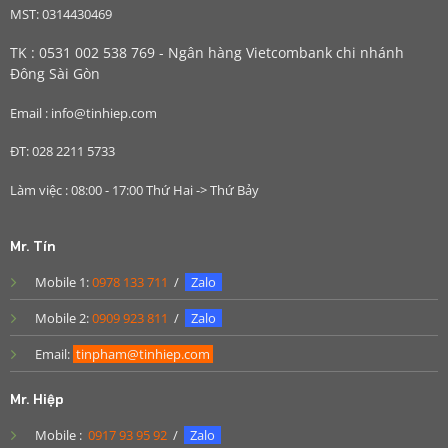
MST: 0314430469
TK : 0531 002 538 769 - Ngân hàng Vietcombank chi nhánh
Đông Sài Gòn
Email : info@tinhiep.com
ĐT: 028 2211 5733
Làm việc : 08:00 - 17:00 Thứ Hai -> Thứ Bảy
Mr. Tín
Mobile 1:
0978 133 711
/
Zalo
Mobile 2:
0909 923 811
/
Zalo
Email:
tinpham@tinhiep.com
Mr. Hiệp
Mobile :
0917 93 95 92
/
Zalo