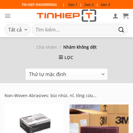
Bỏ
TIN HIEP ENGINEERING
|
Zalo 1
|
Zalo 2
|
Zalo 3
qua
nội
dung
Tìm
kiếm:
Chà nhám
/
Nhám không dệt
LỌC
Non-Woven Abrasives: bùi nhùi, nỉ, lông cừu…