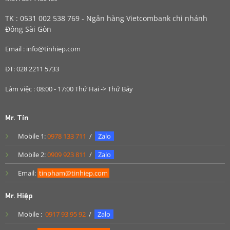
TK : 0531 002 538 769 - Ngân hàng Vietcombank chi nhánh
Đông Sài Gòn
Email : info@tinhiep.com
ĐT: 028 2211 5733
Làm việc : 08:00 - 17:00 Thứ Hai -> Thứ Bảy
Mr. Tín
Mobile 1:
0978 133 711
/
Zalo
Mobile 2:
0909 923 811
/
Zalo
Email:
tinpham@tinhiep.com
Mr. Hiệp
Mobile :
0917 93 95 92
/
Zalo