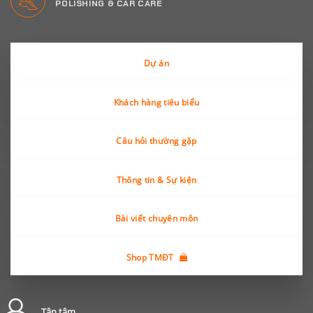
POLISHING & CAR CARE
Dự án
Khách hàng tiêu biểu
Câu hỏi thường gặp
Thông tin & Sự kiện
Bài viết chuyên môn
Shop TMĐT
Tận tâm