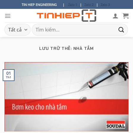
Bỏ
TIN HIEP ENGINEERING
|
Zalo 1
|
Zalo 2
|
Zalo 3
qua
nội
dung
Tìm
kiếm:
LƯU TRỮ THẺ:
NHÀ TẮM
01
Th1