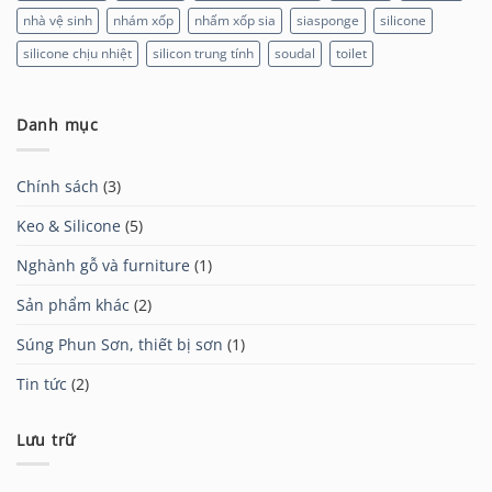
nhà vệ sinh
nhám xốp
nhấm xốp sia
siasponge
silicone
silicone chịu nhiệt
silicon trung tính
soudal
toilet
Danh mục
Chính sách
(3)
Keo & Silicone
(5)
Nghành gỗ và furniture
(1)
Sản phẩm khác
(2)
Súng Phun Sơn, thiết bị sơn
(1)
Tin tức
(2)
Lưu trữ