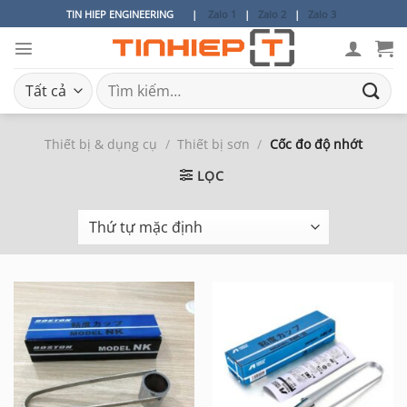
Bỏ
TIN HIEP ENGINEERING
|
Zalo 1
|
Zalo 2
|
Zalo 3
qua
nội
dung
Tìm
kiếm:
Thiết bị & dụng cụ
/
Thiết bị sơn
/
Cốc đo độ nhớt
LỌC