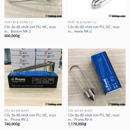
THIẾT BỊ & DỤNG CỤ
THIẾT BỊ & DỤNG CỤ
Cốc đo độ nhớt sơn PU, NC, mực
Cốc đo độ nhớt sơn PU, NC, mực
in… Boston NK-2
in… Iwata NK-2
600,000
₫
CỐC ĐO ĐỘ NHỚT
CỐC ĐO ĐỘ NHỚT
Cốc đo độ nhớt sơn PU, NC, mực
Cốc đo độ nhớt sơn PU, NC, mực
in… Prona RV-2
in… Prona RV-4
740,000
₫
1,170,000
₫