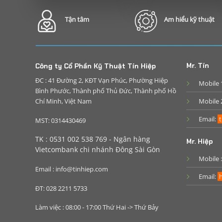
Tận tâm
Am hiểu kỹ thuật
Mr. Tín
Công ty Cổ Phần Kỹ Thuật Tín Hiệp
ĐC : 41 Đường 2, KĐT Vạn Phúc, Phường Hiệp
Mobile 
Bình Phước, Thành phố Thủ Đức, Thành phố Hồ
Chí Minh, Việt Nam
Mobile 
Email:
t
MST: 0314430469
TK : 0531 002 538 769 - Ngân hàng
Mr. Hiệp
Vietcombank chi nhánh Đông Sài Gòn
Mobile 
Email : info@tinhiep.com
Email:
h
ĐT: 028 2211 5733
Làm việc : 08:00 - 17:00 Thứ Hai -> Thứ Bảy