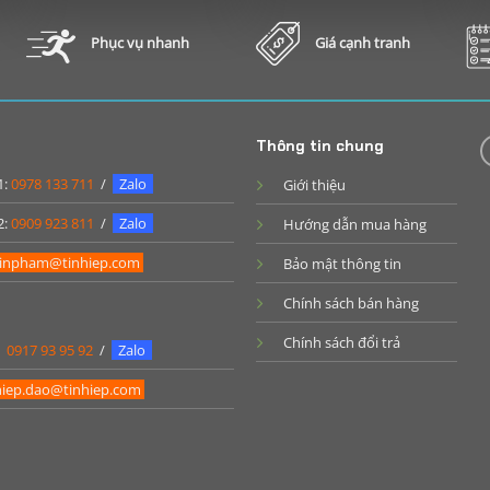
Phục vụ nhanh
Giá cạnh tranh
Thông tin chung
1:
0978 133 711
/
Zalo
Giới thiệu
2:
0909 923 811
/
Zalo
Hướng dẫn mua hàng
inpham@tinhiep.com
Bảo mật thông tin
Chính sách bán hàng
Chính sách đổi trả
:
0917 93 95 92
/
Zalo
iep.dao@tinhiep.com