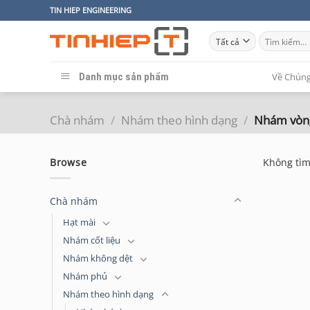
Bỏ
TIN HIEP ENGINEERING
qua
Tìm
nội
kiếm:
dung
Danh mục sản phẩm
Về Chúng
Chà nhám
/
Nhám theo hình dạng
/
Nhám vòn
Browse
Không tìm
Chà nhám
Hạt mài
Nhám cốt liệu
Nhám không dệt
Nhám phủ
Nhám theo hình dạng