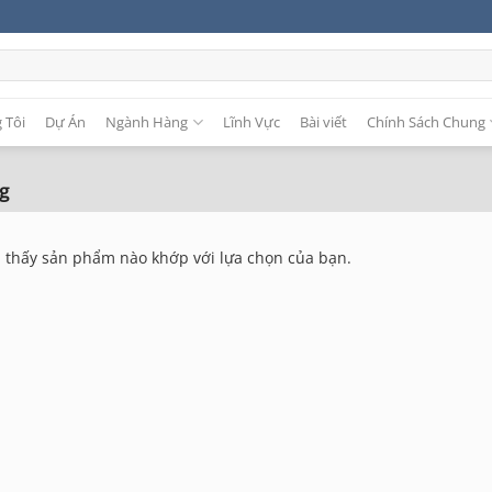
 Tôi
Dự Án
Ngành Hàng
Lĩnh Vực
Bài viết
Chính Sách Chung
g
 thấy sản phẩm nào khớp với lựa chọn của bạn.