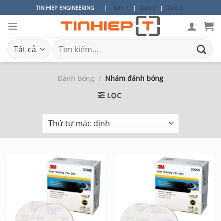
Bỏ
TIN HIEP ENGINEERING
|
Zalo 1
|
Zalo 2
|
Zalo 3
qua
nội
dung
Tìm
kiếm:
Đánh bóng
/
Nhám đánh bóng
LỌC