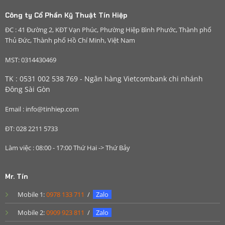
Công ty Cổ Phần Kỹ Thuật Tín Hiệp
ĐC : 41 Đường 2, KĐT Vạn Phúc, Phường Hiệp Bình Phước, Thành phố
Thủ Đức, Thành phố Hồ Chí Minh, Việt Nam
MST: 0314430469
TK : 0531 002 538 769 - Ngân hàng Vietcombank chi nhánh
Đông Sài Gòn
Email : info@tinhiep.com
ĐT: 028 2211 5733
Làm việc : 08:00 - 17:00 Thứ Hai -> Thứ Bảy
Mr. Tín
Mobile 1:
0978 133 711
/
Zalo
Mobile 2:
0909 923 811
/
Zalo