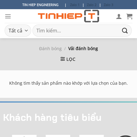
Bỏ
TIN HIEP ENGINEERING
|
Zalo 1
|
Zalo 2
|
Zalo 3
qua
nội
dung
Tìm
kiếm:
Đánh bóng
/
Vải đánh bóng
LỌC
Không tìm thấy sản phẩm nào khớp với lựa chọn của bạn.
Khách hàng tiêu biểu