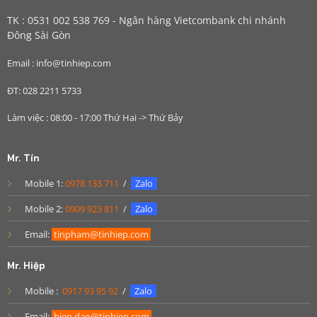
TK : 0531 002 538 769 - Ngân hàng Vietcombank chi nhánh
Đông Sài Gòn
Email : info@tinhiep.com
ĐT: 028 2211 5733
Làm việc : 08:00 - 17:00 Thứ Hai -> Thứ Bảy
Mr. Tín
Mobile 1:
0978 133 711
/
Zalo
Mobile 2:
0909 923 811
/
Zalo
Email:
tinpham@tinhiep.com
Mr. Hiệp
Mobile :
0917 93 95 92
/
Zalo
Email:
hiep.dao@tinhiep.com