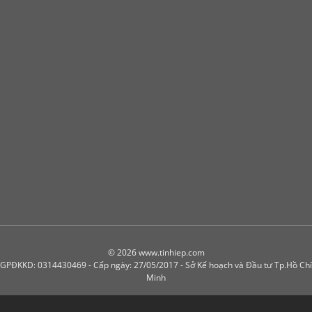
© 2026 www.tinhiep.com
GPĐKKD: 0314430469 - Cấp ngày: 27/05/2017 - Sở Kế hoạch và Đầu tư Tp.Hồ Chí
Minh