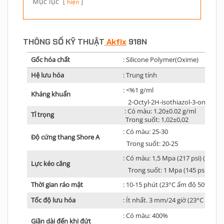
Mục lục
hiện
THÔNG SỐ KỸ THUẬT
Akfix
918N
Gốc hóa chất
: Silicone Polymer(Oxime)
Hệ lưu hóa
: Trung tính
: <%1 g/ml
Kháng khuẩn
2-Octyl-2H-isothiazol-3-one
: Có màu: 1.20±0.02 g/ml
Tỉ trọng
Trong suốt: 1,02±0,02
: Có màu: 25-30
Độ cứng thang Shore A
Trong suốt: 20-25
: Có màu: 1,5 Mpa (217 psi) (23°C
Lực kéo căng
Trong suốt: 1 Mpa (145 psi)
Thời gian ráo mặt
: 10-15 phút (23°C ẩm độ 50% R.H
Tốc độ lưu hóa
: Ít nhất. 3 mm/24 giờ (23°C ẩm đ
: Có màu: 400%
Giãn dài đến khi đứt