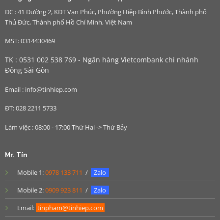
ĐC : 41 Đường 2, KĐT Vạn Phúc, Phường Hiệp Bình Phước, Thành phố
Thủ Đức, Thành phố Hồ Chí Minh, Việt Nam
MST: 0314430469
TK : 0531 002 538 769 - Ngân hàng Vietcombank chi nhánh
Đông Sài Gòn
Email : info@tinhiep.com
ĐT: 028 2211 5733
Làm việc : 08:00 - 17:00 Thứ Hai -> Thứ Bảy
Mr. Tín
Mobile 1:
0978 133 711
/
Zalo
Mobile 2:
0909 923 811
/
Zalo
Email:
tinpham@tinhiep.com