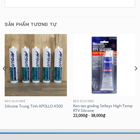
SẢN PHẨM TƯƠNG TỰ
KEO SILICONE
KEO SILICONE
Keo tạo gioăng Selleys High-Temp
Silicone Trung Tính APOLLO A500
RTV Silicone
22,000
₫
–
38,000
₫