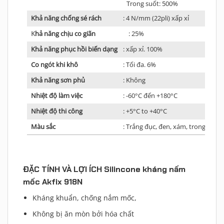
Trong suốt: 500%
Khả năng chống sé rách
: 4 N/mm (22pli) xấp xỉ
K
hả năng chịu co giãn
: 25%
Khả năng phục hồi biến dạng
: xấp xỉ. 100%
Co ngót khi khô
: Tối đa. 6%
Khả năng sơn phủ
: Không
Nhiệt độ làm việc
: -60°C đến +180°C
Nhiệt độ thi công
: +5°C to +40°C
Màu sắc
: Trắng đục, đen, xám, trong suốt
ĐẶC TÍNH VÀ LỢI ÍCH Silincone kháng nấm
mốc Akfix 918N
Kháng khuẩn, chống nắm mốc,
Không bị ăn mòn bởi hóa chất