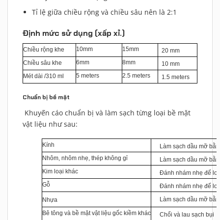
Tỉ lệ giữa chiều rộng và chiều sâu nên là 2:1
Định mức sử dụng (xấp xỉ.)
10mm
15mm
Chiều rộng khe
20 mm
6mm
8mm
Chiều sâu khe
10 mm
5 meters
2.5 meters
Mét dài /310 ml
1.5 meters
Chuẩn bị bề mặt
Khuyến cáo chuẩn bị và làm sạch từng loại bề mặt
vật liệu như sau:
Kính
Làm sạch dầu mỡ bằn
Nhôm, nhôm nhẹ, thép không gỉ
Làm sạch dầu mỡ bằn
Kim loại khác
Đánh nhám nhẹ để loạ
Gỗ
Đánh nhám nhẹ để loạ
Làm sạch dầu mỡ bằng
Nhựa
Bê tông và bề mặt vật liệu gốc kiềm khác
Chổi và lau sạch bụi