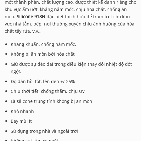
một thành phần, chất lượng cao, được thiết kế dành riêng cho
khu vực ẩm ướt, kháng nắm mốc, chịu hóa chất, chống ăn
mòn
. Silicone 918N
đặc biệt thích hợp để trám trét cho khu
vực nhà tắm, bếp, nơi thường xuyên chịu ảnh hưởng của hóa
chất tẩy rửa, v.v…
Kháng khuẩn, chống nắm mốc,
Không bị ăn mòn bởi hóa chất
Giữ được sự dẻo dai trong điều kiện thay đổi nhiệt độ đột
ngột,
Độ đàn hồi tốt, lên đến +/-25%
Chịu thời tiết, chống thấm, chịu UV
Là silicone trung tính không bị ăn mòn
Khô nhanh
Bay mùi ít
Sử dụng trong nhà và ngoài trời
Không sụt lún, co ngót