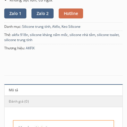
Zalo 1
Zalo 2
Hotline
Danh mục:
Silicone trung tính
,
Akfix
,
Keo Silicone
Thẻ:
akfix 918n
,
silicone kháng nấm mốc
,
silicone nhà tắm
,
silicone toalet
,
silicone trung tính
Thương hiệu:
AKFIX
Mô tả
Đánh giá (0)