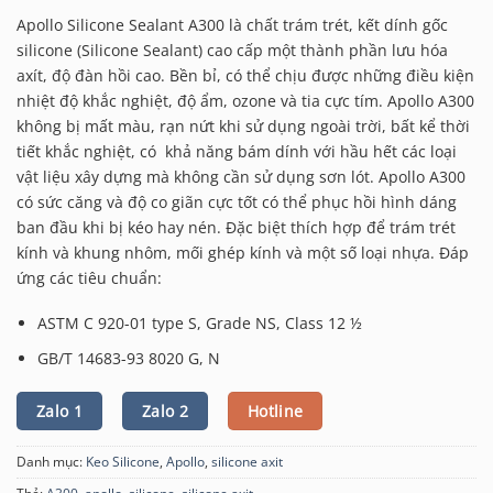
Apollo Silicone Sealant A300 là chất trám trét, kết dính gốc
silicone (Silicone Sealant) cao cấp một thành phần lưu hóa
axít, độ đàn hồi cao. Bền bỉ, có thể chịu được những điều kiện
nhiệt độ khắc nghiệt, độ ẩm, ozone và tia cực tím. Apollo A300
không bị mất màu, rạn nứt khi sử dụng ngoài trời, bất kể thời
tiết khắc nghiệt, có khả năng bám dính với hầu hết các loại
vật liệu xây dựng mà không cần sử dụng sơn lót. Apollo A300
có sức căng và độ co giãn cực tốt có thể phục hồi hình dáng
ban đầu khi bị kéo hay nén. Đặc biệt thích hợp để trám trét
kính và khung nhôm, mối ghép kính và một số loại nhựa. Đáp
ứng các tiêu chuẩn:
ASTM C 920-01 type S, Grade NS, Class 12 ½
GB/T 14683-93 8020 G, N
Zalo 1
Zalo 2
Hotline
Danh mục:
Keo Silicone
,
Apollo
,
silicone axit