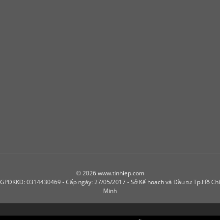
© 2026 www.tinhiep.com
GPĐKKD: 0314430469 - Cấp ngày: 27/05/2017 - Sở Kế hoạch và Đầu tư Tp.Hồ Chí
Minh