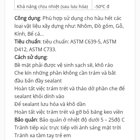
Khả năng chịu nhiệt (sau lưu hóa)
-50ºC đến 220ºC
Công dụng
: Phù hợp sử dụng cho hầu hết các
loại vật liệu xây dựng như: Nhôm, Đồ gốm, Gỗ,
Kính, Bể cá…
Tiêu chuẩn
: tiêu chuẩn: ASTM C639-5, ASTM
D412, ASTM C733.
Cách sử dụng
:
Bề mặt phải được vệ sinh sạch sẽ, khô ráo
Che kín những phần không cần trám và bắt
đầu bắn đầy sealant
Hoàn tất việc trám trét và tháo dở phần che để
sealant khỏi dính vào
Để sealant lưu hóa và khô dần
Hoàn tất việc trám trét và gỡ bỏ băng keo viền
Bảo quản
: Bảo quản ở nhiệt độ dưới 5 – 25độ C
Tránh tiếp xúc trực tiếp với ánh sáng mặt trời
Tránh xa tầm tay trẻ em