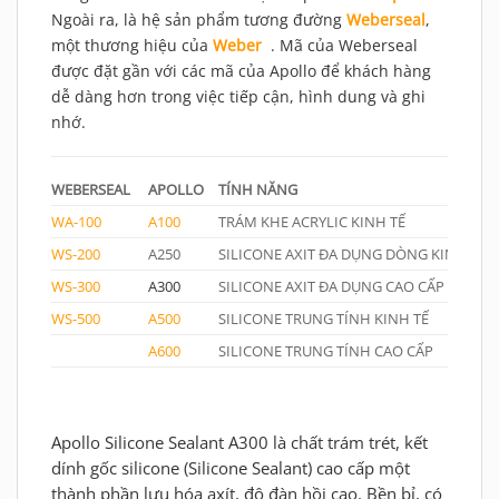
Ngoài ra, là hệ sản phẩm tương đường
Weberseal
,
một thương hiệu của
Weber
. Mã của Weberseal
được đặt gần với các mã của Apollo để khách hàng
dễ dàng hơn trong việc tiếp cận, hình dung và ghi
nhớ.
WEBERSEAL
APOLLO
TÍNH NĂNG
WA-100
A100
TRÁM KHE ACRYLIC KINH TẾ
WS-200
A250
SILICONE AXIT ĐA DỤNG DÒNG KINH TẾ
WS-300
A300
SILICONE AXIT ĐA DỤNG CAO CẤP
WS-500
A500
SILICONE TRUNG TÍNH KINH TẾ
A600
SILICONE TRUNG TÍNH CAO CẤP
Apollo Silicone Sealant A300 là chất trám trét, kết
dính gốc silicone (Silicone Sealant) cao cấp một
thành phần lưu hóa axít, độ đàn hồi cao. Bền bỉ, có