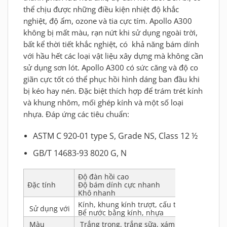
thể chịu được những điều kiện nhiệt độ khắc
nghiệt, độ ẩm, ozone và tia cực tím. Apollo A300
không bị mất màu, rạn nứt khi sử dụng ngoài trời,
bất kể thời tiết khắc nghiệt, có khả năng bám dính
với hầu hết các loại vật liệu xây dựng mà không cần
sử dụng sơn lót. Apollo A300 có sức căng và độ co
giãn cực tốt có thể phục hồi hình dáng ban đầu khi
bị kéo hay nén. Đặc biệt thích hợp để trám trét kính
và khung nhôm, mối ghép kính và một số loại
nhựa. Đáp ứng các tiêu chuẩn:
ASTM C 920-01 type S, Grade NS, Class 12 ½
GB/T 14683-93 8020 G, N
Độ đàn hồi cao
Đặc tính
Độ bám dính cực nhanh
Khô nhanh
Kính, khung kính trượt, cấu trúc treo
Sử dụng với
Bể nước bằng kính, nhựa
Màu
Trắng trong, trắng sữa, xám, đen