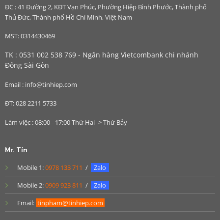
ĐC : 41 Đường 2, KĐT Vạn Phúc, Phường Hiệp Bình Phước, Thành phố
Thủ Đức, Thành phố Hồ Chí Minh, Việt Nam
MST: 0314430469
TK : 0531 002 538 769 - Ngân hàng Vietcombank chi nhánh
Đông Sài Gòn
Email : info@tinhiep.com
ĐT: 028 2211 5733
Làm việc : 08:00 - 17:00 Thứ Hai -> Thứ Bảy
Mr. Tín
Mobile 1:
0978 133 711
/
Zalo
Mobile 2:
0909 923 811
/
Zalo
Email:
tinpham@tinhiep.com