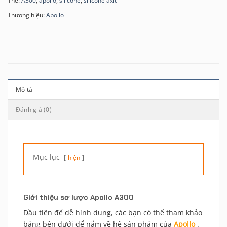
Thẻ:
A300
,
apollo
,
silicone
,
silicone axit
Thương hiệu:
Apollo
Mô tả
Đánh giá (0)
Mục lục
hiện
Giới thiệu sơ lược Apollo A300
Đầu tiên để dễ hình dung, các bạn có thể tham khảo
bảng bên dưới để nắm về hệ sản phảm của
Apollo
.