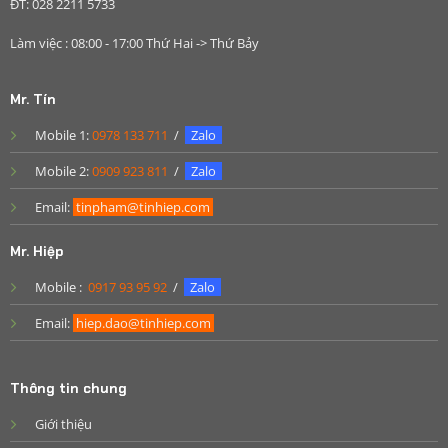
ĐT: 028 2211 5733
Làm việc : 08:00 - 17:00 Thứ Hai -> Thứ Bảy
Mr. Tín
Mobile 1:
0978 133 711
/
Zalo
Mobile 2:
0909 923 811
/
Zalo
Email:
tinpham@tinhiep.com
Mr. Hiệp
Mobile :
0917 93 95 92
/
Zalo
Email:
hiep.dao@tinhiep.com
Thông tin chung
Giới thiệu