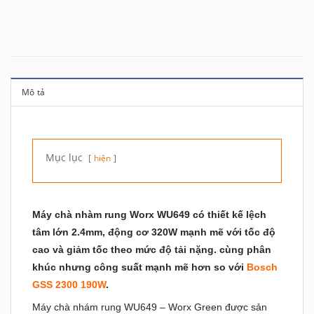
Mô tả
Mục lục
hiện
Máy chà nhàm rung
Worx WU649
có
thiết kế lệch
tâm lớn 2.4mm,
động cơ 320W mạnh mẽ với tốc độ
cao và giảm tốc theo mức độ tải nặng. cùng phân
khúc nhưng công suất mạnh mẽ hơn so với
Bosch
GSS 2300 190W
.
Máy chà nhám rung WU649 – Worx Green được sản