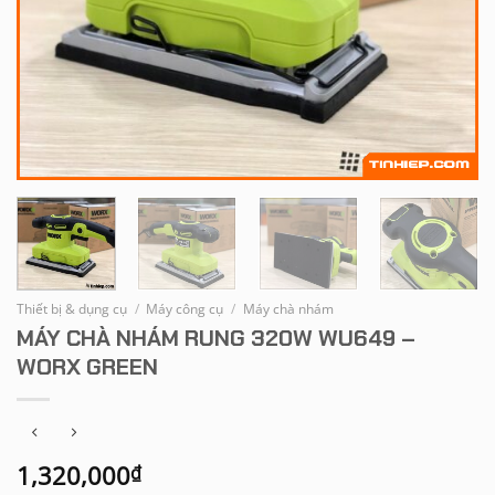
Thiết bị & dụng cụ
/
Máy công cụ
/
Máy chà nhám
MÁY CHÀ NHÁM RUNG 320W WU649 –
WORX GREEN
1,320,000
₫