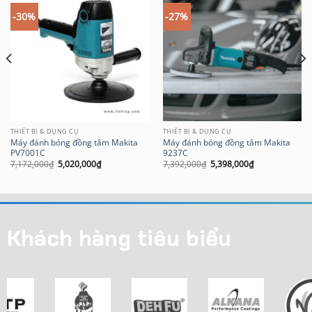
-30%
-27%
THIẾT BỊ & DỤNG CỤ
THIẾT BỊ & DỤNG CỤ
Máy đánh bóng đồng tâm Makita
Máy đánh bóng đồng tâm Makita
PV7001C
9237C
Giá
Giá
Giá
Giá
7,172,000
₫
5,020,000
₫
7,392,000
₫
5,398,000
₫
gốc
hiện
gốc
hiện
là:
tại
là:
tại
7,172,000₫.
là:
7,392,000₫.
là:
5,020,000₫.
5,398,000₫.
Khách hàng tiêu biểu