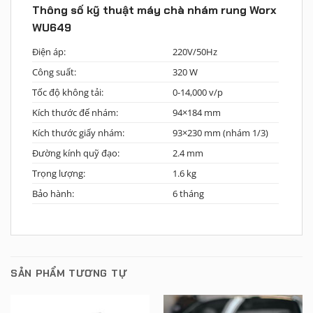
Thông số kỹ thuật máy chà nhám rung Worx
WU649
Điện áp:
220V/50Hz
Công suất:
320 W
Tốc độ không tải:
0-14,000 v/p
Kích thước đế nhám:
94×184 mm
Kích thước giấy nhám:
93×230 mm (nhám 1/3)
Đường kính quỹ đạo:
2.4 mm
Trọng lượng:
1.6 kg
Bảo hành:
6 tháng
SẢN PHẨM TƯƠNG TỰ