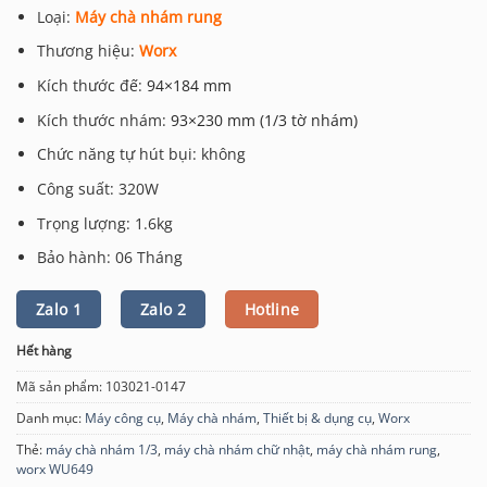
Loại:
Máy chà nhám rung
Thương hiệu:
Worx
Kích thước đế:
94×184 mm
Kích thước nhám:
93×230 mm (1/3 tờ nhám)
Chức năng tự hút bụi: không
Công suất: 320W
Trọng lượng: 1.6kg
Bảo hành: 06 Tháng
Zalo 1
Zalo 2
Hotline
Hết hàng
Mã sản phẩm:
103021-0147
Danh mục:
Máy công cụ
,
Máy chà nhám
,
Thiết bị & dụng cụ
,
Worx
Thẻ:
máy chà nhám 1/3
,
máy chà nhám chữ nhật
,
máy chà nhám rung
,
worx WU649