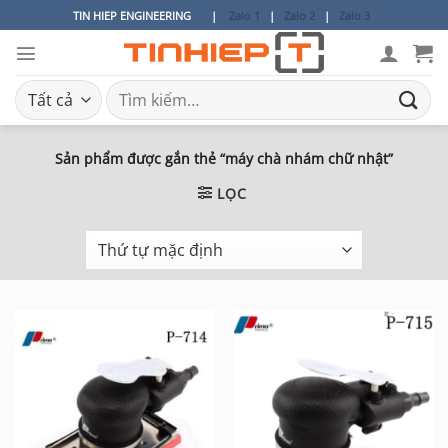
Bỏ
TIN HIEP ENGINEERING
|
Zalo 1
|
Zalo 2
|
Zalo 3
qua
nội
dung
Tìm
kiếm:
Sản phẩm được gắn thẻ “máy chà nhám chữ nhật”
LỌC