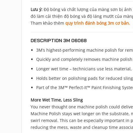
Lưu ý:
Độ bóng và chất lượng của màng sơn bị ảnh h
đó làm cải thiện độ bóng và độ láng mướt của màn
Tham khảo thêm
quy trình đánh bóng 3m cơ bản.
DESCRIPTION 3M 06068
3M’s highest-performing machine polish for remo
Quickly and completely removes machine polish s
Longer wet time – technicians use less material
Holds better on polishing pads for reduced slin
Part of the 3M™ Perfect-It™ Paint Finishing Sys
More Wet Time, Less Sling
You never thought one machine polish could deliver
Machine Polish stays wet longer on the substrate, 
swirl removal. This can be especially important in
reducing the mess, waste and cleanup time associa