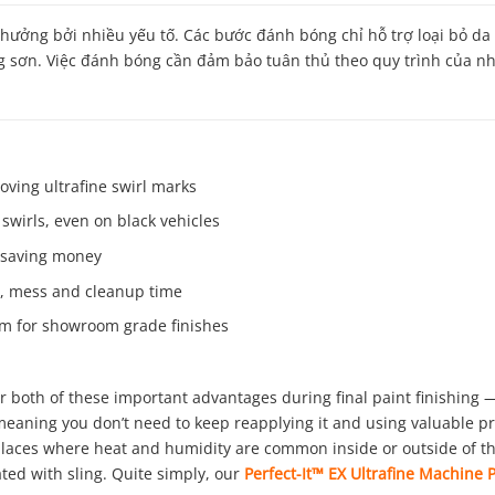
ưởng bởi nhiều yếu tố. Các bước đánh bóng chỉ hỗ trợ loại bỏ da 
g sơn. Việc đánh bóng cần đảm bảo tuân thủ theo quy trình của nh
ving ultrafine swirl marks
wirls, even on black vehicles
, saving money
g, mess and cleanup time
tem for showroom grade finishes
 both of these important advantages during final paint finishing —
meaning you don’t need to keep reapplying it and using valuable p
 places where heat and humidity are common inside or outside of the
ted with sling. Quite simply, our
Perfect-It™ EX Ultrafine Machine P