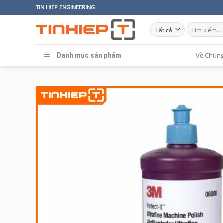
Bỏ
TIN HIEP ENGINEERING
qua
Tìm
nội
kiếm:
dung
Danh mục sản phẩm
Về Chúng