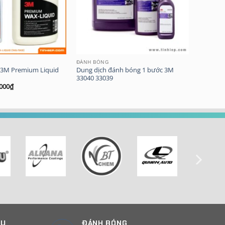
ĐÁNH BÓNG
 3M Premium Liquid
Dung dịch đánh bóng 1 bước 3M
33040 33039
000
₫
CỤ
ĐÁNH BÓNG