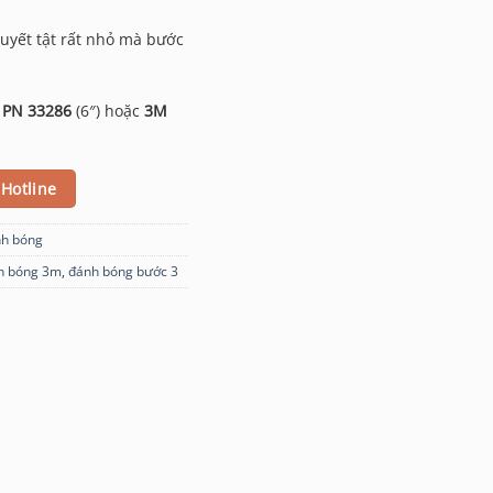
huyết tật rất nhỏ mà bước
 PN 33286
(6″) hoặc
3M
Hotline
nh bóng
h bóng 3m
,
đánh bóng bước 3