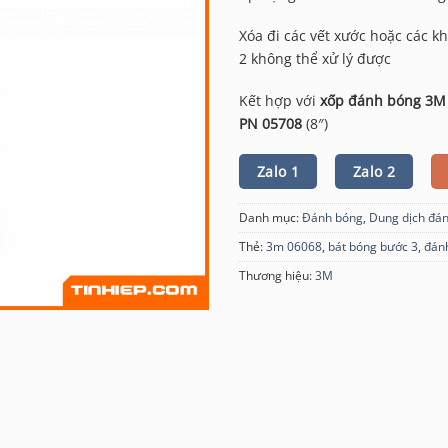
Xóa đi các vết xước hoặc các k
2 không thể xử lý được
Kết hợp với
xốp đánh bóng 3M
PN 05708
(8″)
Zalo 1
Zalo 2
Danh mục:
Đánh bóng
,
Dung dịch đá
Thẻ:
3m 06068
,
bát bóng bước 3
,
đán
Thương hiệu:
3M