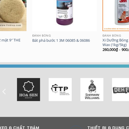
ĐÁNH BÓNG
ĐÁNH BÓNG
 mặt 9″ THE
Xi Dưỡng Bóng
Bát phá bước 1 3M 06085 & 06086
Wax (1kg/5kg)
260,000
₫
–
900,
KEO & CHẤT TRÁM
THIẾT BỊ & DỤNG 