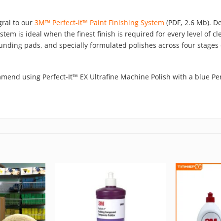
gral to our
3M™ Perfect-it™ Paint Finishing System
(PDF, 2.6 Mb). D
stem is ideal when the finest finish is required for every level of c
unding pads, and specially formulated polishes across four stages
ommend using Perfect-It™ EX Ultrafine Machine Polish with a blue Pe