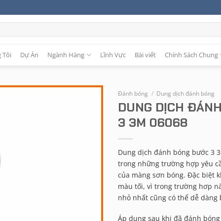
 Tôi
Dự Án
Ngành Hàng
Lĩnh Vực
Bài viết
Chính Sách Chung
Đánh bóng
/
Dung dịch đánh bóng
DUNG DỊCH ĐÁN
3 3M 06068
Dung dịch đánh bóng bước 3 
trong những trường hợp yêu c
của màng sơn bóng. Đặc biệt kh
màu tối, vì trong trường hơp n
nhỏ nhất cũng có thể dễ dàng b
Áp dụng sau khi đã đánh bóng