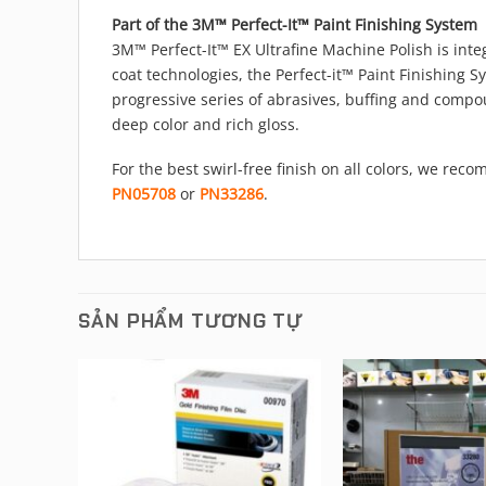
Part of the 3M™ Perfect-It™ Paint Finishing System
3M™ Perfect-It™ EX Ultrafine Machine Polish is inte
coat technologies, the Perfect-it™ Paint Finishing Sy
progressive series of abrasives, buffing and compo
deep color and rich gloss.
For the best swirl-free finish on all colors, we rec
PN05708
or
PN33286
.
SẢN PHẨM TƯƠNG TỰ