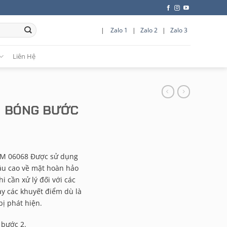
|
Zalo 1
|
Zalo 2
|
Zalo 3
Liên Hệ
H BÓNG BƯỚC
3M 06068 Được sử dụng
ầu cao về mặt hoàn hảo
i cần xử lý đối với các
ày các khuyết điểm dù là
ị phát hiện.
 bước 2.