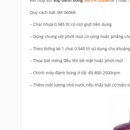
Kết hợp với
xốp đánh bóng
3M PN 33286
(6″) hoặc
Quy cách bát 3M 06068
– Chai nhựa 0.945 lít có nút giựt tiện dụng
– Dùng chung với phớt mút có sóng hoặc phẳng ch
– Theo thống kê 1 chai 0.945 lít sử dụng cho kho
– Thoa bát mỏng đều lên bề mặt hoặc phớt mút
– Chỉnh máy đánh bóng ở tốc độ 800-2500rpm
– Thêm một lượng nhỏ nước nếu thấy bát có hiện 