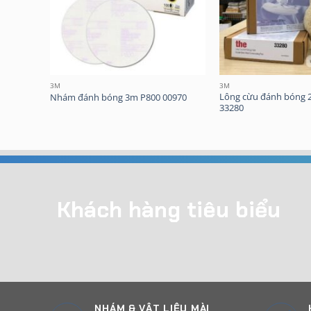
3M
3M
Lông cừu đánh bóng 2
02085
Nhám đánh bóng 3m P800 00970
33280
Khách hàng tiêu biểu
NHÁM & VẬT LIỆU MÀI