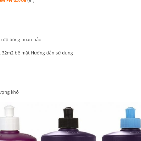
3M PN 05708
(8″)
o độ bóng hoàn hảo
ảng 32m2 bề mặt Hướng dẫn sử dụng
tượng khô