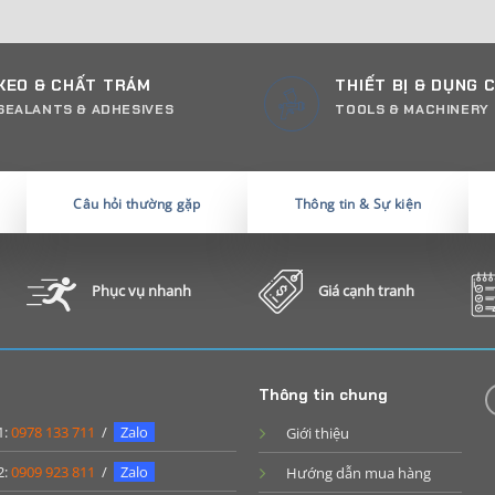
KEO & CHẤT TRÁM
THIẾT BỊ & DỤNG 
SEALANTS & ADHESIVES
TOOLS & MACHINERY
Câu hỏi thường gặp
Thông tin & Sự kiện
Phục vụ nhanh
Giá cạnh tranh
Thông tin chung
1:
0978 133 711
/
Zalo
Giới thiệu
2:
0909 923 811
/
Zalo
Hướng dẫn mua hàng