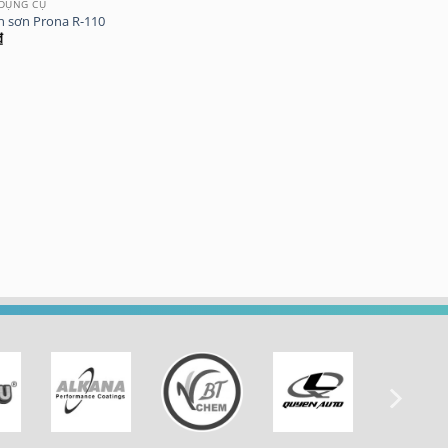
 DỤNG CỤ
 sơn Prona R-110
₫