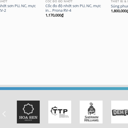
NHỚT
CỐC ĐO ĐỘ NHỚT
THIẾT BỊ &
nhớt sơn PU, NC, mực
Cốc đo độ nhớt sơn PU, NC, mực
Súng phun
RV-2
in… Prona RV-4
1,800,000
1,170,000
₫