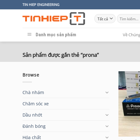
Bỏ
TIN HIEP ENGINEERING
qua
Tìm
nội
kiếm:
dung
Danh mục sản phẩm
Về Chúng
Sản phẩm được gắn thẻ “prona”
Browse
Chà nhám
Chăm sóc xe
Dầu nhớt
Đánh bóng
Hóa chất