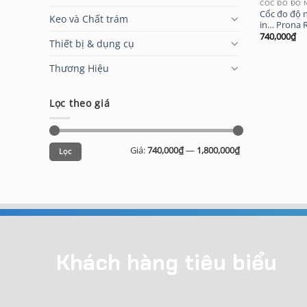
CỐC ĐO ĐỘ 
Cốc đo độ 
Keo và Chất trám
in… Prona 
740,000
₫
Thiết bị & dụng cụ
Thương Hiệu
Lọc theo giá
Giá
Giá
Giá:
740,000₫
—
1,800,000₫
Lọc
thấp
cao
nhất
nhất
Khách hàng tiêu biểu