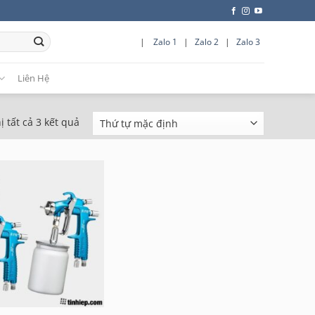
|
Zalo 1
|
Zalo 2
|
Zalo 3
Liên Hệ
ị tất cả 3 kết quả