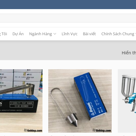
 Tôi
Dự Án
Ngành Hàng
Lĩnh Vực
Bài viết
Chính Sách Chung
Hiển th