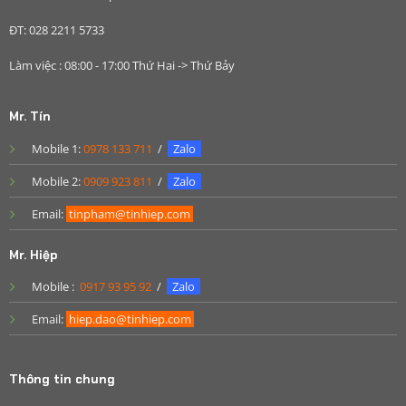
ĐT: 028 2211 5733
Làm việc : 08:00 - 17:00 Thứ Hai -> Thứ Bảy
Mr. Tín
Mobile 1:
0978 133 711
/
Zalo
Mobile 2:
0909 923 811
/
Zalo
Email:
tinpham@tinhiep.com
Mr. Hiệp
Mobile :
0917 93 95 92
/
Zalo
Email:
hiep.dao@tinhiep.com
Thông tin chung