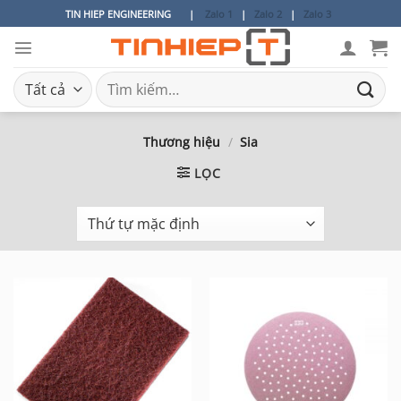
Bỏ
TIN HIEP ENGINEERING
|
Zalo 1
|
Zalo 2
|
Zalo 3
qua
nội
dung
Tìm
kiếm:
Thương hiệu
/
Sia
LỌC