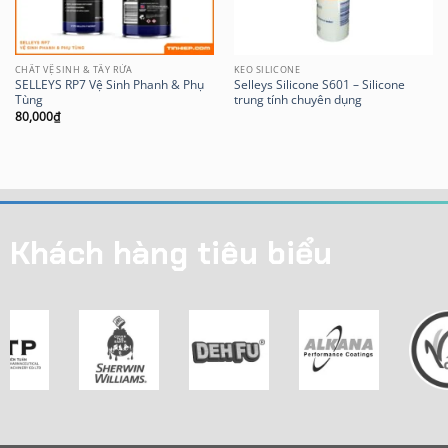
CHẤT VỆ SINH & TẨY RỬA
KEO SILICONE
SELLEYS RP7 Vệ Sinh Phanh & Phụ
Selleys Silicone S601 – Silicone
Tùng
trung tính chuyên dụng
80,000
₫
Khách hàng tiêu biểu