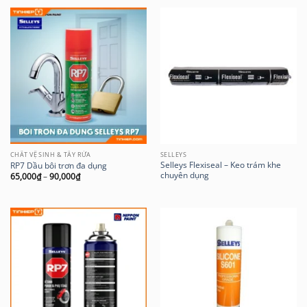
CHẤT VỆ SINH & TẨY RỬA
SELLEYS
Selleys Flexiseal – Keo trám khe
RP7 Dầu bôi trơn đa dụng
chuyên dụng
65,000
₫
–
90,000
₫