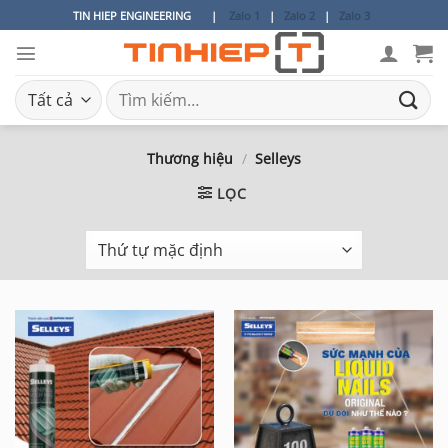
Bỏ
TIN HIEP ENGINEERING
|
Zalo 1
|
Zalo 2
|
Zalo 3
qua
nội
dung
Tìm
kiếm:
Thương hiệu
/
Selleys
LỌC