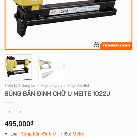
Thiết bị & dụng cụ
/
Máy công cụ
/
Máy bắn đinh
SÚNG BẮN ĐINH CHỮ U MEITE 1022J
495,000
₫
Loại:
Súng bắn đinh
U
| Hiệu:
Meite