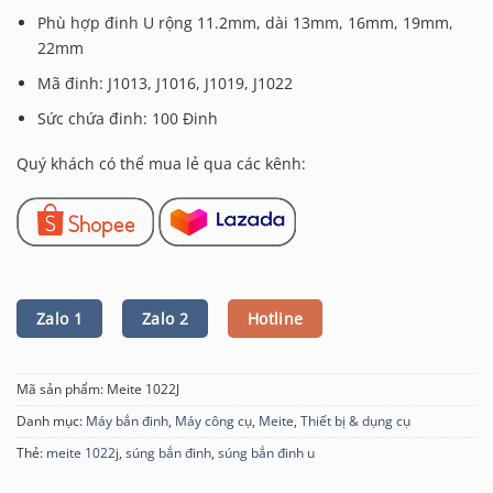
Phù hợp đinh U rộng 11.2mm, dài 13mm, 16mm, 19mm,
22mm
Mã đinh: J1013, J1016, J1019, J1022
Sức chứa đinh: 100 Đinh
Quý khách có thể mua lẻ qua các kênh:
Zalo 1
Zalo 2
Hotline
Mã sản phẩm:
Meite 1022J
Danh mục:
Máy bắn đinh
,
Máy công cụ
,
Meite
,
Thiết bị & dụng cụ
Thẻ:
meite 1022j
,
súng bắn đinh
,
súng bắn đinh u