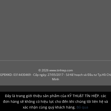
© 2026 www.tinhiep.com
GPĐKKD: 0314430469 - Cấp ngày: 27/05/2017 - Sở Kế hoạch và Đầu tư Tp.Hồ Chí
Minh
Đây là trang giới thiệu sản phẩm của KỸ THUẬT TÍN HIỆP. các
đơn hàng sẽ không có hiệu lực cho đến khi chúng tôi liên hệ và
xác nhận cùng quý khách hàng.
Bỏ qua