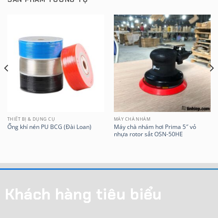
THIẾT BỊ & DỤNG CỤ
MÁY CHÀ NHÁM
Máy chà nhám hơi Prima 5″ vỏ
Ống khí nén PU BCG (Đài Loan)
nhựa rotor sắt OSN-50HE
Khách hàng tiêu biểu