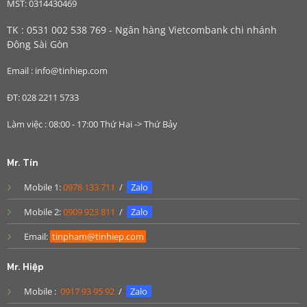
MST: 0314430469
TK : 0531 002 538 769 - Ngân hàng Vietcombank chi nhánh
Đông Sài Gòn
Email : info@tinhiep.com
ĐT: 028 2211 5733
Làm việc : 08:00 - 17:00 Thứ Hai -> Thứ Bảy
Mr. Tín
Mobile 1:
0978 133 711
/
Zalo
Mobile 2:
0909 923 811
/
Zalo
Email:
tinpham@tinhiep.com
Mr. Hiệp
Mobile :
0917 93 95 92
/
Zalo