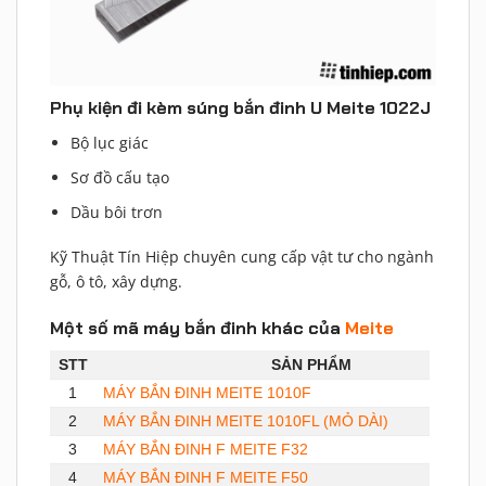
Phụ kiện đi kèm súng bắn đinh U Meite 1022J
Bộ lục giác
Sơ đồ cấu tạo
Dầu bôi trơn
Kỹ Thuật Tín Hiệp chuyên cung cấp vật tư cho ngành
gỗ, ô tô, xây dựng.
Một số mã máy bắn đinh khác của
Meite
STT
SẢN PHẨM
1
MÁY BẮN ĐINH MEITE 1010F
2
MÁY BẮN ĐINH MEITE 1010FL (MỎ DÀI)
3
MÁY BẮN ĐINH F MEITE F32
4
MÁY BẮN ĐINH F MEITE F50