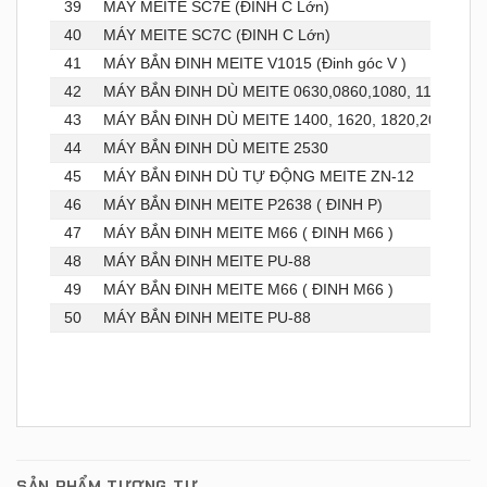
39
MÁY MEITE SC7E (ĐINH C Lớn)
40
MÁY MEITE SC7C (ĐINH C Lớn)
41
MÁY BẮN ĐINH MEITE V1015 (Đinh góc V )
42
MÁY BẮN ĐINH DÙ MEITE 0630,0860,1080, 1170, 123
43
MÁY BẮN ĐINH DÙ MEITE 1400, 1620, 1820,2030, 22
44
MÁY BẮN ĐINH DÙ MEITE 2530
45
MÁY BẮN ĐINH DÙ TỰ ĐỘNG MEITE ZN-12
46
MÁY BẮN ĐINH MEITE P2638 ( ĐINH P)
47
MÁY BẮN ĐINH MEITE M66 ( ĐINH M66 )
48
MÁY BẮN ĐINH MEITE PU-88
49
MÁY BẮN ĐINH MEITE M66 ( ĐINH M66 )
50
MÁY BẮN ĐINH MEITE PU-88
SẢN PHẨM TƯƠNG TỰ