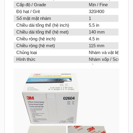
Cấp độ / Grade
Mịn / Fine
Độ hạt / Grit
320/400
Số mặt mặt nhám
1
Chiều dài tổng thể (hệ inch)
5.5 in
Chiều dài tổng thể (hệ met)
140 mm
Chiều rộng (hệ inch)
4.5 in
Chiều rộng (hệ met)
115 mm
Chủng loại
Nhám và vật liệu mài /
Hình thức
Nhám xốp / Scuff Pad 
Phương thức chà / Sanding Method
Bằng tay / Hand
Loại bề mặt / Sanding Surface
Bột trét, bột bã, sơn,
Khô – Ướt / Wet or Dry
Bột trét, matit, sơn, g