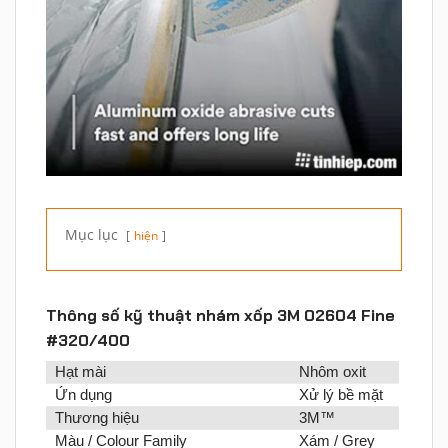
Mục lục
hiện
Thông số kỹ thuật nhám xốp 3M 02604 Fine
#320/400
Hạt mài
Nhôm oxit
Ứn dụng
Xử lý bề mặt
Thương hiệu
3M™
Màu / Colour Family
Xám / Grey