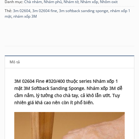
Danh mục:
Chà nhám
,
Nhám phủ
,
Nhám tờ
,
Nhám xốp
,
Nhôm oxit
Thẻ:
3m 02604
,
3m 02604 fine
,
3m softback sanding sponge
,
nhám xốp 1
mặt
,
nhám xốp 3M
Mô tả
3M 02604 Fine #320/400 thuộc series Nhám xốp 1
mặt 3M Softback Sanding Sponge. Nhám xốp 3M dễ
cầm nắm, lý tưởng cho chà tay, cả khô lẫn ướt. Tuy
nhiên giá khá cao nên còn ít phổ biến.