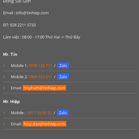
Đông Sài Gòn
Email : info@tinhiep.com
ĐT: 028 2211 5733
Làm việc : 08:00 - 17:00 Thứ Hai -> Thứ Bảy
Mr. Tín
Mobile 1:
0978 133 711
/
Zalo
Mobile 2:
0909 923 811
/
Zalo
Email:
tinpham@tinhiep.com
Mr. Hiệp
Mobile :
0917 93 95 92
/
Zalo
Email:
hiep.dao@tinhiep.com