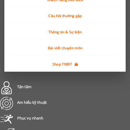
Câu hỏi thường gặp
Thông tin & Sự kiện
Bài viết chuyên môn
Shop TMĐT
Tận tâm
Am hiểu kỹ thuật
Phục vụ nhanh