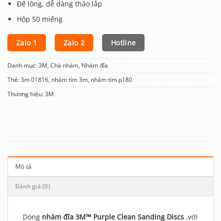
Đế lông, dễ dàng tháo lắp
Hộp 50 miếng
Zalo 1
Zalo 2
Hotline
Danh mục:
3M
,
Chà nhám
,
Nhám đĩa
Thẻ:
3m 01816
,
nhám tím 3m
,
nhám tím p180
Thương hiệu:
3M
Mô tả
Đánh giá (0)
Dòng
nhám đĩa 3M™ Purple Clean Sanding Discs
,với