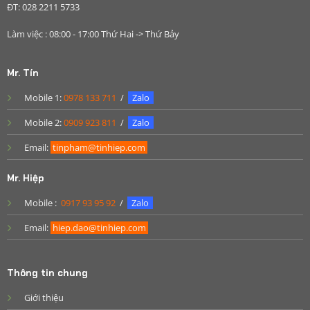
ĐT: 028 2211 5733
Làm việc : 08:00 - 17:00 Thứ Hai -> Thứ Bảy
Mr. Tín
Mobile 1:
0978 133 711
/
Zalo
Mobile 2:
0909 923 811
/
Zalo
Email:
tinpham@tinhiep.com
Mr. Hiệp
Mobile :
0917 93 95 92
/
Zalo
Email:
hiep.dao@tinhiep.com
Thông tin chung
Giới thiệu