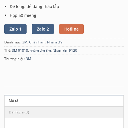
Đế lông, dễ dàng tháo lắp
Hộp 50 miếng
Zalo 1
Zalo 2
Hotline
Danh mục:
3M
,
Chà nhám
,
Nhám đĩa
Thẻ:
3M 01818
,
nhám tím 3m
,
Nham tim P120
Thương hiệu:
3M
Mô tả
Đánh giá (0)