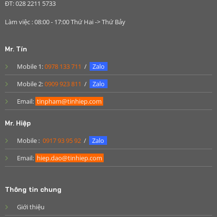
ĐT: 028 2211 5733
Làm việc : 08:00 - 17:00 Thứ Hai -> Thứ Bảy
Mr. Tín
Mobile 1:
0978 133 711
/
Zalo
Mobile 2:
0909 923 811
/
Zalo
Email:
tinpham@tinhiep.com
Mr. Hiệp
Mobile :
0917 93 95 92
/
Zalo
Email:
hiep.dao@tinhiep.com
Thông tin chung
Giới thiệu