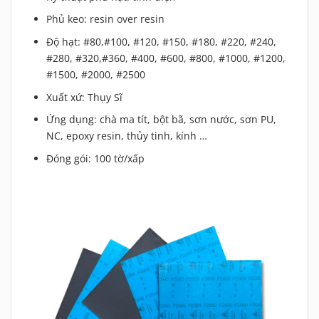
Phủ keo: resin over resin
Độ hạt: #80,#100, #120, #150, #180, #220, #240,
#280, #320,#360, #400, #600, #800, #1000, #1200,
#1500, #2000, #2500
Xuất xứ: Thụy Sĩ
Ứng dụng: chà ma tít, bột bã, sơn nước, sơn PU,
NC, epoxy resin, thủy tinh, kính …
Đóng gói: 100 tờ/xấp