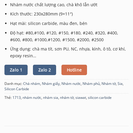
Nhám nước chất lượng cao, chà khô lẫn ướt
Kích thước: 230x280mm (9×11″)
Hạt mài: silicon carbide, màu đen, bén
Độ hạt: #80,#100, #120, #150, #180, #240, #320, #400,
#600, #800, #1000,#1200, #1500, #2000, #2500
Ứng dụng: chà ma tít, sơn PU, NC, nhựa, kính, ô tô, cơ khí,
epoxy resin…
Zalo 1
Zalo 2
Hotline
Danh mục:
Chà nhám
,
Nhám giấy
,
Nhám nước
,
Nhám phủ
,
Nhám tờ
,
Sia
,
Silicon Carbide
Thẻ:
1713
,
nhám nước
,
nhám sia
,
nhám tờ
,
siawat
,
silicon carbide