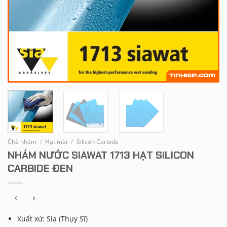
Chà nhám
/
Hạt mài
/
Silicon Carbide
NHÁM NƯỚC SIAWAT 1713 HẠT SILICON
CARBIDE ĐEN
Xuất xứ: Sia (Thụy Sĩ)