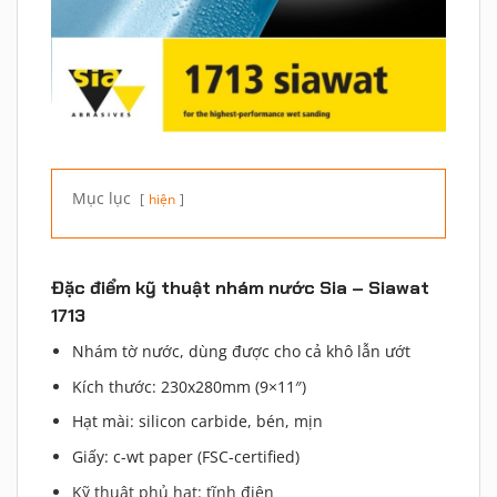
Mục lục
hiện
Đặc điểm kỹ thuật nhám nước Sia – Siawat
1713
Nhám tờ nước, dùng được cho cả khô lẫn ướt
Kích thước: 230x280mm (9×11″)
Hạt mài: silicon carbide, bén, mịn
Giấy: c-wt paper (FSC-certified)
Kỹ thuật phủ hạt: tĩnh điện