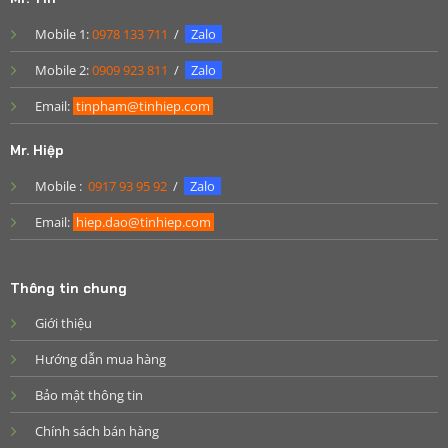
Mobile 1:
0978 133 711
/
Zalo
Mobile 2:
0909 923 811
/
Zalo
Email:
tinpham@tinhiep.com
Mr. Hiệp
Mobile :
0917 93 95 92
/
Zalo
Email:
hiep.dao@tinhiep.com
Thông tin chung
Giới thiệu
Hướng dẫn mua hàng
Bảo mật thông tin
Chính sách bán hàng