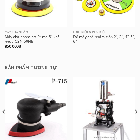
MÁY CHÀ NHÁM
LINH KIỆN & PHỤ KIỆN
Máy chà nhám hơi Prima 5″ khế
Đế máy chà nhám tròn 2″, 3″, 4″, 5″,
nhựa OSN-50HE
6″
850,000
₫
SẢN PHẨM TƯƠNG TỰ