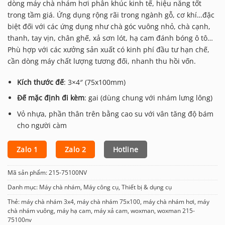
dòng máy chà nhám hơi phân khúc kinh tế, hiệu năng tốt
trong tầm giá. Ứng dụng rộng rãi trong ngành gỗ, cơ khí…đặc
biệt đối với các ứng dụng như chà góc vuông nhỏ, chà cạnh,
thanh, tay vịn, chân ghế, xả sơn lót, hạ cam đánh bóng ô tô…
Phù hợp với các xưởng sản xuất có kinh phí đầu tư hạn chế,
cần dòng máy chất lượng tương đối, nhanh thu hồi vốn.
Kích thước đế
: 3×4″ (75x100mm)
Đế mặc định đi kèm
: gai (dùng chung với nhám lưng lông)
Vỏ nhựa, phần thân trên bằng cao su với vân tăng độ bám
cho người càm
Zalo 1
Zalo 2
Hotline
Mã sản phẩm:
215-75100NV
Danh mục:
Máy chà nhám
,
Máy công cụ
,
Thiết bị & dụng cụ
Thẻ:
máy chà nhám 3x4
,
máy chà nhám 75x100
,
máy chà nhám hơi
,
máy
chà nhám vuông
,
máy hạ cam
,
máy xả cam
,
woxman
,
woxman 215-
75100nv