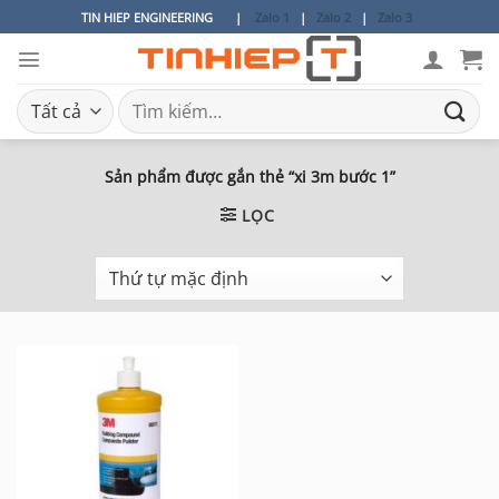
Bỏ
TIN HIEP ENGINEERING
|
Zalo 1
|
Zalo 2
|
Zalo 3
qua
nội
dung
Tìm
kiếm:
Sản phẩm được gắn thẻ “xi 3m bước 1”
LỌC