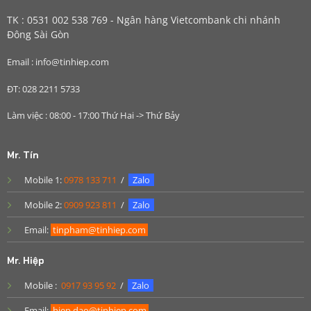
TK : 0531 002 538 769 - Ngân hàng Vietcombank chi nhánh
Đông Sài Gòn
Email : info@tinhiep.com
ĐT: 028 2211 5733
Làm việc : 08:00 - 17:00 Thứ Hai -> Thứ Bảy
Mr. Tín
Mobile 1:
0978 133 711
/
Zalo
Mobile 2:
0909 923 811
/
Zalo
Email:
tinpham@tinhiep.com
Mr. Hiệp
Mobile :
0917 93 95 92
/
Zalo
Email:
hiep.dao@tinhiep.com