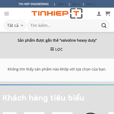
Bỏ
TIN HIEP ENGINEERING
|
Zalo 1
|
Zalo 2
|
Zalo 3
qua
nội
dung
Tìm
kiếm:
Sản phẩm được gắn thẻ “valvoline heavy duty”
LỌC
Không tìm thấy sản phẩm nào khớp với lựa chọn của bạn.
Khách hàng tiêu biểu