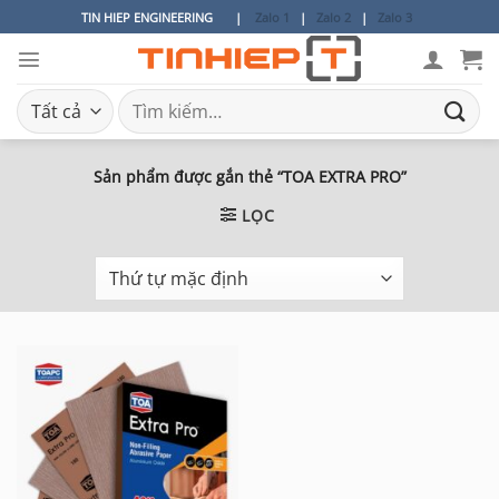
Bỏ
TIN HIEP ENGINEERING
|
Zalo 1
|
Zalo 2
|
Zalo 3
qua
nội
dung
Tìm
kiếm:
Sản phẩm được gắn thẻ “TOA EXTRA PRO”
LỌC