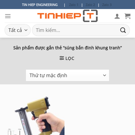
Bỏ
TIN HIEP ENGINEERING
|
Zalo 1
|
Zalo 2
|
Zalo 3
qua
nội
dung
Tìm
kiếm:
Sản phẩm được gắn thẻ “súng bắn đinh khung tranh”
LỌC