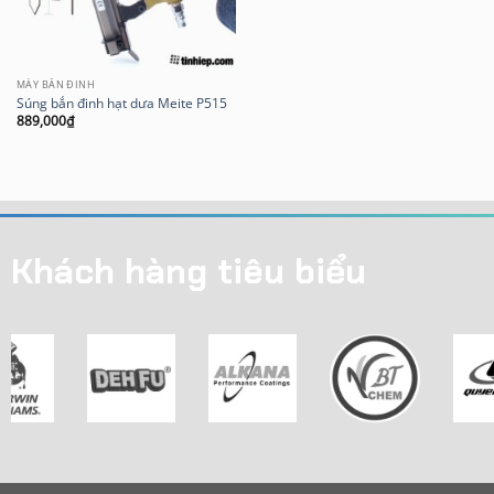
MÁY BẮN ĐINH
Súng bắn đinh hạt dưa Meite P515
889,000
₫
Khách hàng tiêu biểu