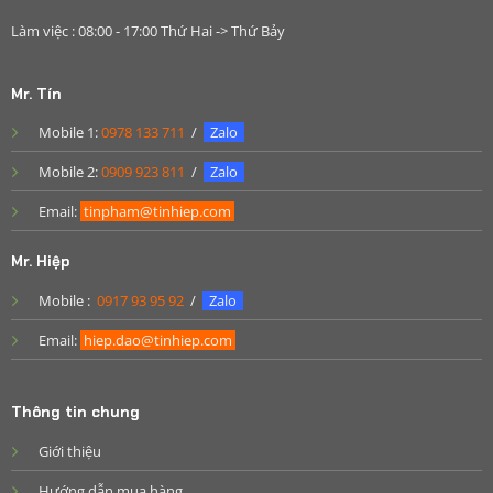
Làm việc : 08:00 - 17:00 Thứ Hai -> Thứ Bảy
Mr. Tín
Mobile 1:
0978 133 711
/
Zalo
Mobile 2:
0909 923 811
/
Zalo
Email:
tinpham@tinhiep.com
Mr. Hiệp
Mobile :
0917 93 95 92
/
Zalo
Email:
hiep.dao@tinhiep.com
Thông tin chung
Giới thiệu
Hướng dẫn mua hàng