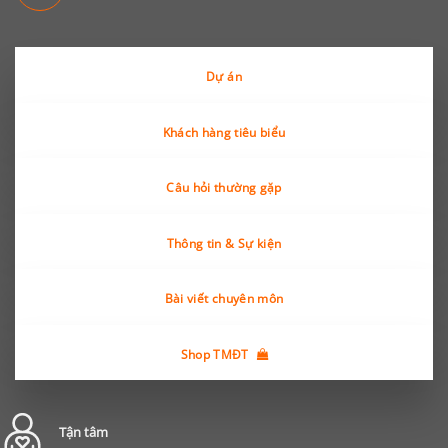
Dự án
Khách hàng tiêu biểu
Câu hỏi thường gặp
Thông tin & Sự kiện
Bài viết chuyên môn
Shop TMĐT
Tận tâm