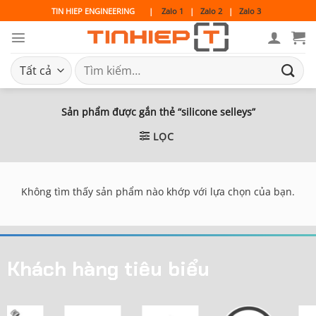
Bỏ
TIN HIEP ENGINEERING
|
Zalo 1
|
Zalo 2
|
Zalo 3
qua
nội
dung
Tìm
kiếm:
Sản phẩm được gắn thẻ “silicone selleys”
LỌC
Không tìm thấy sản phẩm nào khớp với lựa chọn của bạn.
Khách hàng tiêu biểu