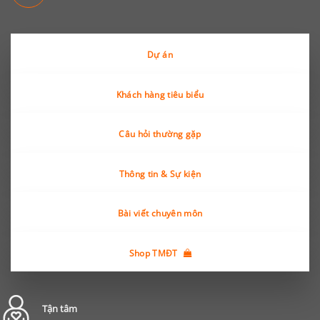
Dự án
Khách hàng tiêu biểu
Câu hỏi thường gặp
Thông tin & Sự kiện
Bài viết chuyên môn
Shop TMĐT
Tận tâm