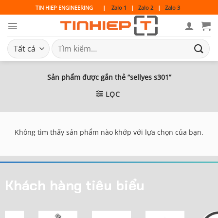
Bỏ
TIN HIEP ENGINEERING
|
Zalo 1
|
Zalo 2
|
Zalo 3
qua
nội
dung
Tìm
kiếm:
Sản phẩm được gắn thẻ “sellyes s301”
LỌC
Không tìm thấy sản phẩm nào khớp với lựa chọn của bạn.
Khách hàng tiêu biểu