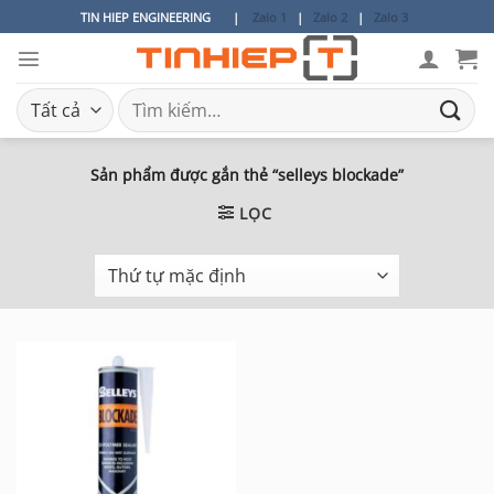
Bỏ
TIN HIEP ENGINEERING
|
Zalo 1
|
Zalo 2
|
Zalo 3
qua
nội
dung
Tìm
kiếm:
Sản phẩm được gắn thẻ “selleys blockade”
LỌC