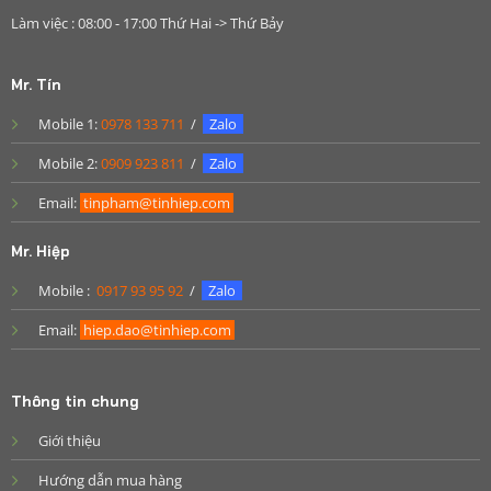
Làm việc : 08:00 - 17:00 Thứ Hai -> Thứ Bảy
Mr. Tín
Mobile 1:
0978 133 711
/
Zalo
Mobile 2:
0909 923 811
/
Zalo
Email:
tinpham@tinhiep.com
Mr. Hiệp
Mobile :
0917 93 95 92
/
Zalo
Email:
hiep.dao@tinhiep.com
Thông tin chung
Giới thiệu
Hướng dẫn mua hàng