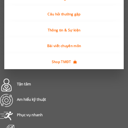
Câu hỏi thường gặp
Thông tin & Sự kiện
Bài viết chuyên môn
Shop TMĐT
Tận tâm
Am hiểu kỹ thuật
Phục vụ nhanh