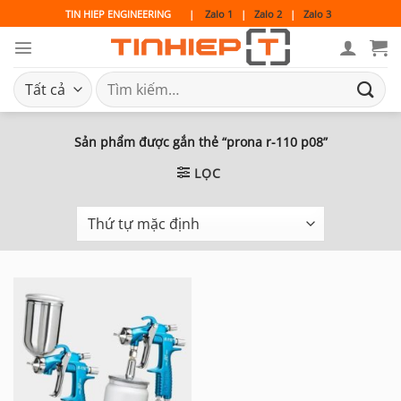
Bỏ
TIN HIEP ENGINEERING
|
Zalo 1
|
Zalo 2
|
Zalo 3
qua
nội
dung
Tìm
kiếm:
Sản phẩm được gắn thẻ “prona r-110 p08”
LỌC