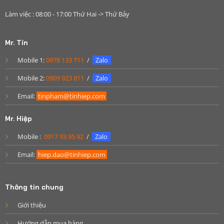
Làm việc : 08:00 - 17:00 Thứ Hai -> Thứ Bảy
Mr. Tín
Mobile 1:
0978 133 711
/
Zalo
Mobile 2:
0909 923 811
/
Zalo
Email:
tinpham@tinhiep.com
Mr. Hiệp
Mobile :
0917 93 95 92
/
Zalo
Email:
hiep.dao@tinhiep.com
Thông tin chung
Giới thiệu
Hướng dẫn mua hàng