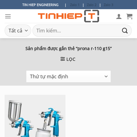
Bỏ
TIN HIEP ENGINEERING
|
Zalo 1
|
Zalo 2
|
Zalo 3
qua
nội
dung
Tìm
kiếm:
Sản phẩm được gắn thẻ “prona r-110 g15”
LỌC