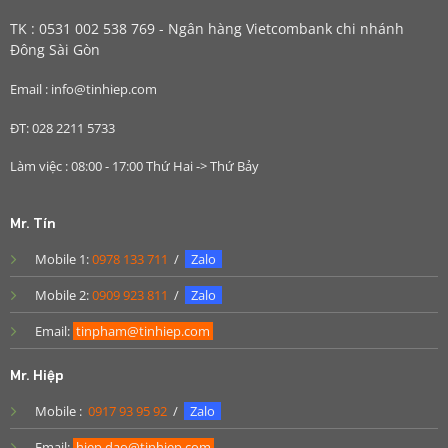
TK : 0531 002 538 769 - Ngân hàng Vietcombank chi nhánh
Đông Sài Gòn
Email : info@tinhiep.com
ĐT: 028 2211 5733
Làm việc : 08:00 - 17:00 Thứ Hai -> Thứ Bảy
Mr. Tín
Mobile 1:
0978 133 711
/
Zalo
Mobile 2:
0909 923 811
/
Zalo
Email:
tinpham@tinhiep.com
Mr. Hiệp
Mobile :
0917 93 95 92
/
Zalo
Email:
hiep.dao@tinhiep.com