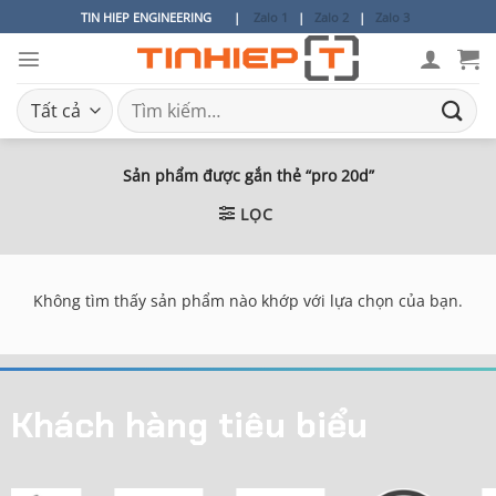
Bỏ
TIN HIEP ENGINEERING
|
Zalo 1
|
Zalo 2
|
Zalo 3
qua
nội
dung
Tìm
kiếm:
Sản phẩm được gắn thẻ “pro 20d”
LỌC
Không tìm thấy sản phẩm nào khớp với lựa chọn của bạn.
Khách hàng tiêu biểu