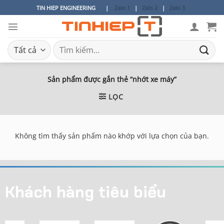
Bỏ
TIN HIEP ENGINEERING
|
Zalo 1
|
Zalo 2
|
Zalo 3
qua
nội
dung
Tìm
kiếm:
Sản phẩm được gắn thẻ “nhớt xe máy”
LỌC
Không tìm thấy sản phẩm nào khớp với lựa chọn của bạn.
Khách hàng tiêu biểu