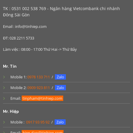
TK : 0531 002 538 769 - Ngân hàng Vietcombank chi nhánh
Đông Sài Gòn
Email : info@tinhiep.com
ĐT: 028 2211 5733
Làm việc : 08:00 - 17:00 Thứ Hai -> Thứ Bảy
Mr. Tín
Mobile 1:
0978 133 711
/
Zalo
Mobile 2:
0909 923 811
/
Zalo
Email:
tinpham@tinhiep.com
Mr. Hiệp
Mobile :
0917 93 95 92
/
Zalo
Email:
hiep.dao@tinhiep.com