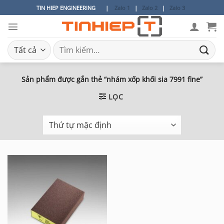
Bỏ
TIN HIEP ENGINEERING
|
Zalo 1
|
Zalo 2
|
Zalo 3
qua
nội
dung
Tìm
kiếm:
Sản phẩm được gắn thẻ “nhám xốp khối sia 7991 fine”
LỌC