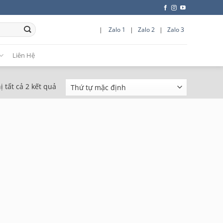
|
Zalo 1
|
Zalo 2
|
Zalo 3
Liên Hệ
ị tất cả 2 kết quả