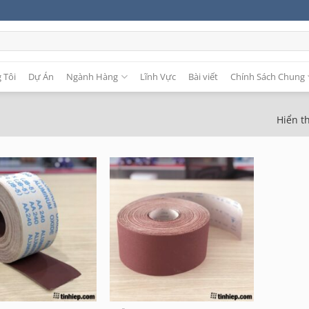
 Tôi
Dự Án
Ngành Hàng
Lĩnh Vực
Bài viết
Chính Sách Chung
Hiển th