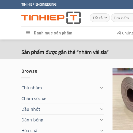
Bỏ
TIN HIEP ENGINEERING
qua
Tìm
nội
kiếm:
dung
Danh mục sản phẩm
Về Chúng
Sản phẩm được gắn thẻ “nhám vải sia”
Browse
Chà nhám
Chăm sóc xe
Dầu nhớt
Đánh bóng
Hóa chất