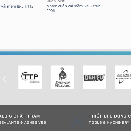
NHÔM OXIT
Nhám cuộn vải mềm Sia Siatur
vải mềm JB-5 TJ113
2906
KEO & CHẤT TRÁM
THIẾT BỊ & DỤNG 
SEALANTS & ADHESIVES
TOOLS & MACHINERY