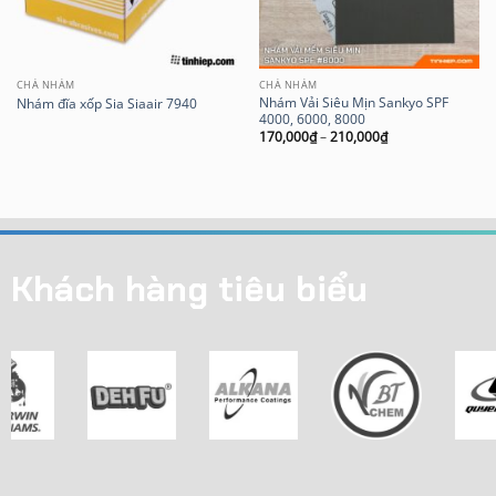
CHÀ NHÁM
CHÀ NHÁM
Nhám Vải Siêu Mịn Sankyo SPF
Nhám đĩa xốp Sia Siaair 7940
4000, 6000, 8000
170,000
₫
–
210,000
₫
Khách hàng tiêu biểu