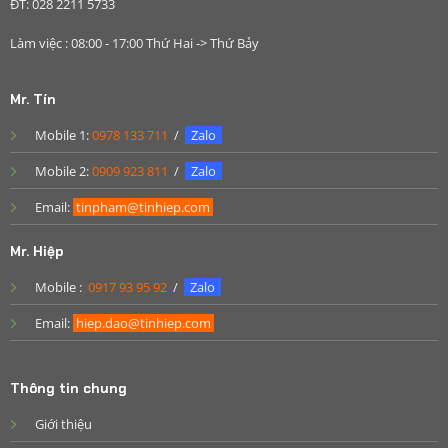
ĐT: 028 2211 5733
Làm việc : 08:00 - 17:00 Thứ Hai -> Thứ Bảy
Mr. Tín
Mobile 1:
0978 133 711
/
Zalo
Mobile 2:
0909 923 811
/
Zalo
Email:
tinpham@tinhiep.com
Mr. Hiệp
Mobile :
0917 93 95 92
/
Zalo
Email:
hiep.dao@tinhiep.com
Thông tin chung
Giới thiệu