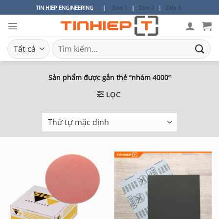
Bỏ
TIN HIEP ENGINEERING
|
Zalo 1
|
Zalo 2
|
Zalo 3
qua
nội
dung
Tìm
kiếm:
Sản phẩm được gắn thẻ “nhám 4000”
LỌC