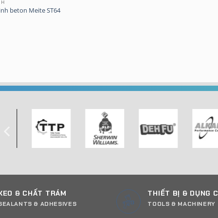
NH
inh beton Meite ST64
KEO & CHẤT TRÁM
THIẾT BỊ & DỤNG 
SEALANTS & ADHESIVES
TOOLS & MACHINERY