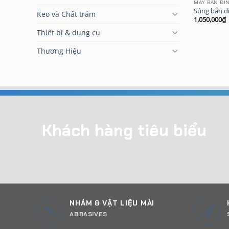
MÁY BẮN ĐI
Súng bắn đ
Keo và Chất trám
1,050,000
₫
Thiết bị & dụng cụ
Thương Hiệu
Khách hàng tiêu biểu
NHÁM & VẬT LIỆU MÀI
ABRASIVES