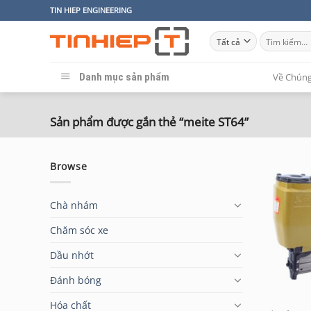
Bỏ
TIN HIEP ENGINEERING
qua
Tìm
nội
kiếm:
dung
Danh mục sản phẩm
Về Chúng
Sản phẩm được gắn thẻ “meite ST64”
Browse
Chà nhám
Chăm sóc xe
Dầu nhớt
Đánh bóng
Hóa chất