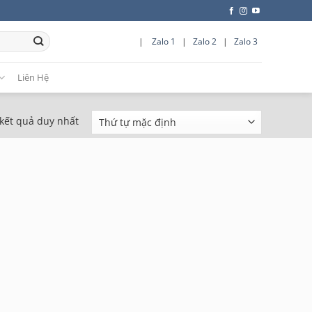
|
Zalo 1
|
Zalo 2
|
Zalo 3
Liên Hệ
 kết quả duy nhất