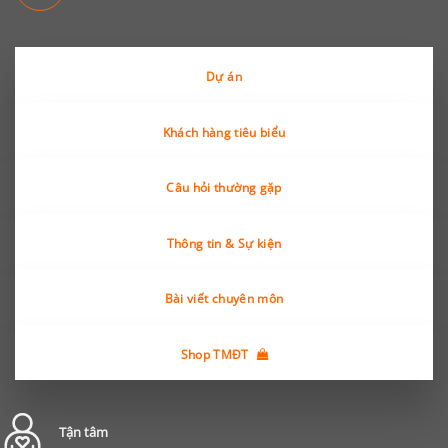
Dự án
Khách hàng tiêu biểu
Câu hỏi thường gặp
Thông tin & Sự kiện
Bài viết chuyên môn
Shop TMĐT
Tận tâm