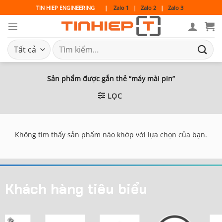
Bỏ
TIN HIEP ENGINEERING
|
Zalo 1
|
Zalo 2
|
Zalo 3
qua
nội
dung
Tìm
kiếm:
Sản phẩm được gắn thẻ “máy mài pin”
LỌC
Không tìm thấy sản phẩm nào khớp với lựa chọn của bạn.
Khách hàng tiêu biểu