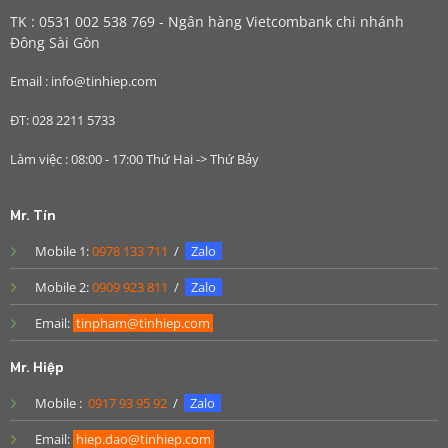
TK : 0531 002 538 769 - Ngân hàng Vietcombank chi nhánh
Đông Sài Gòn
Email : info@tinhiep.com
ĐT: 028 2211 5733
Làm việc : 08:00 - 17:00 Thứ Hai -> Thứ Bảy
Mr. Tín
Mobile 1:
0978 133 711
/
Zalo
Mobile 2:
0909 923 811
/
Zalo
Email:
tinpham@tinhiep.com
Mr. Hiệp
Mobile :
0917 93 95 92
/
Zalo
Email:
hiep.dao@tinhiep.com