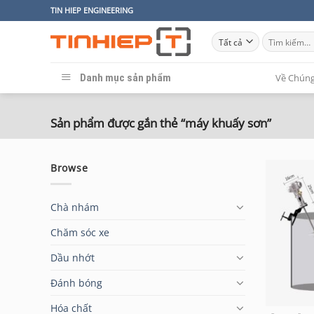
Bỏ
TIN HIEP ENGINEERING
qua
Tìm
nội
kiếm:
dung
Danh mục sản phẩm
Về Chúng
Sản phẩm được gắn thẻ “máy khuấy sơn”
Browse
Chà nhám
Chăm sóc xe
Dầu nhớt
Đánh bóng
Hóa chất