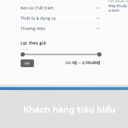
CÂY KHUẤY 
Máy khuấy 
Keo và Chất trám
xi lanh
Thiết bị & dụng cụ
Thương Hiệu
Lọc theo giá
Giá
Giá
Giá:
0₫
—
2,100,000₫
Lọc
thấp
cao
nhất
nhất
Khách hàng tiêu biểu