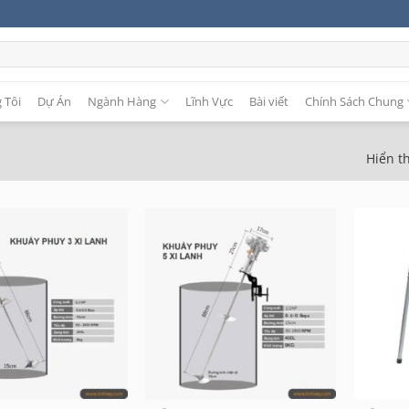
 Tôi
Dự Án
Ngành Hàng
Lĩnh Vực
Bài viết
Chính Sách Chung
Hiển th