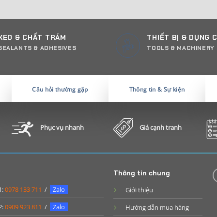
KEO & CHẤT TRÁM
THIẾT BỊ & DỤNG 
SEALANTS & ADHESIVES
TOOLS & MACHINERY
Câu hỏi thường gặp
Thông tin & Sự kiện
Phục vụ nhanh
Giá cạnh tranh
Thông tin chung
1:
0978 133 711
/
Zalo
Giới thiệu
2:
0909 923 811
/
Zalo
Hướng dẫn mua hàng