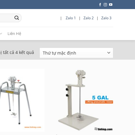
|
Zalo 1
|
Zalo 2
|
Zalo 3
Liên Hệ
ị tất cả 4 kết quả