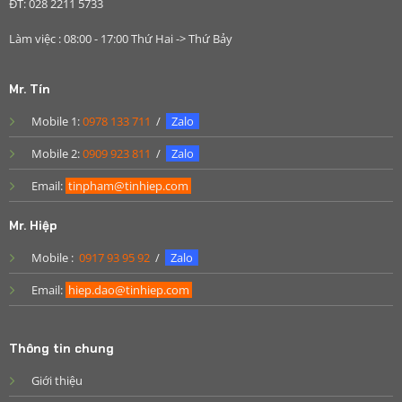
ĐT: 028 2211 5733
Làm việc : 08:00 - 17:00 Thứ Hai -> Thứ Bảy
Mr. Tín
Mobile 1:
0978 133 711
/
Zalo
Mobile 2:
0909 923 811
/
Zalo
Email:
tinpham@tinhiep.com
Mr. Hiệp
Mobile :
0917 93 95 92
/
Zalo
Email:
hiep.dao@tinhiep.com
Thông tin chung
Giới thiệu