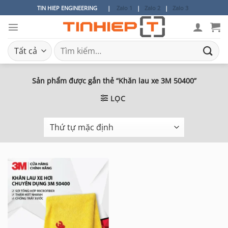
Bỏ
TIN HIEP ENGINEERING
|
Zalo 1
|
Zalo 2
|
Zalo 3
qua
nội
dung
Tìm
kiếm:
Sản phẩm được gắn thẻ “Khăn lau xe 3M 50400”
LỌC