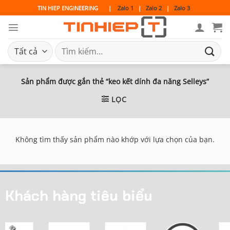
Bỏ
TIN HIEP ENGINEERING
|
Zalo 1
|
Zalo 2
|
Zalo 3
qua
nội
dung
Tìm
kiếm:
Sản phẩm được gắn thẻ “keo kết dính đa năng Selleys”
LỌC
Không tìm thấy sản phẩm nào khớp với lựa chọn của bạn.
Khách hàng tiêu biểu