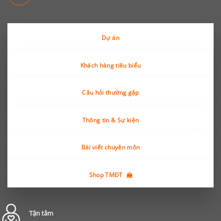
Dự án
Khách hàng tiêu biểu
Câu hỏi thường gặp
Thông tin & Sự kiện
Bài viết chuyên môn
Shop TMĐT
Tận tâm