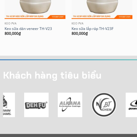
KEO PVA
KEO PVA
Keo sữa dán veneer TH-V23
Keo sữa lắp ráp TH-V23F
800,000
₫
800,000
₫
Khách hàng tiêu biểu