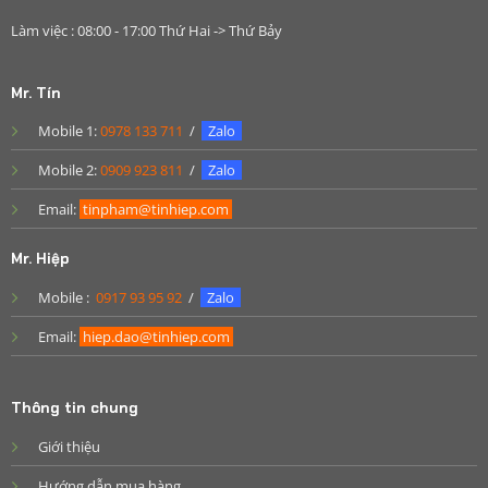
Làm việc : 08:00 - 17:00 Thứ Hai -> Thứ Bảy
Mr. Tín
Mobile 1:
0978 133 711
/
Zalo
Mobile 2:
0909 923 811
/
Zalo
Email:
tinpham@tinhiep.com
Mr. Hiệp
Mobile :
0917 93 95 92
/
Zalo
Email:
hiep.dao@tinhiep.com
Thông tin chung
Giới thiệu
Hướng dẫn mua hàng