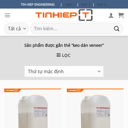
Bỏ
TIN HIEP ENGINEERING
|
Zalo 1
|
Zalo 2
|
Zalo 3
qua
nội
dung
Tìm
kiếm:
Sản phẩm được gắn thẻ “keo dán veneer”
LỌC