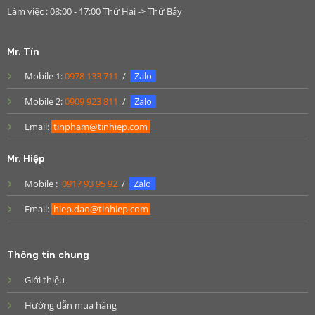
Làm việc : 08:00 - 17:00 Thứ Hai -> Thứ Bảy
Mr. Tín
Mobile 1:
0978 133 711
/
Zalo
Mobile 2:
0909 923 811
/
Zalo
Email:
tinpham@tinhiep.com
Mr. Hiệp
Mobile :
0917 93 95 92
/
Zalo
Email:
hiep.dao@tinhiep.com
Thông tin chung
Giới thiệu
Hướng dẫn mua hàng