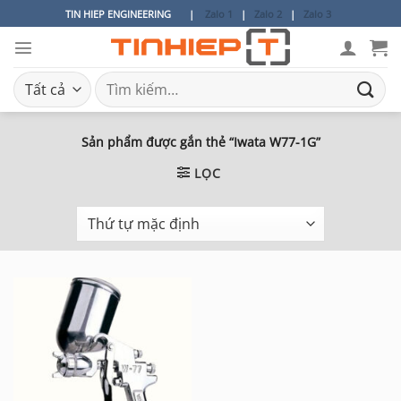
Bỏ
TIN HIEP ENGINEERING
|
Zalo 1
|
Zalo 2
|
Zalo 3
qua
nội
dung
Tìm
kiếm:
Sản phẩm được gắn thẻ “Iwata W77-1G”
LỌC