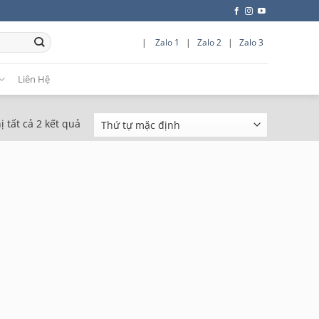
|
Zalo 1
|
Zalo 2
|
Zalo 3
Liên Hệ
ị tất cả 2 kết quả