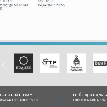
 PHỤ KIỆN
ĐÁNH BÓNG
 mặt gai Sia 6″ 54H
Đế gai 3M 6″ 20356
lỗ)
KEO & CHẤT TRÁM
THIẾT BỊ & DỤNG 
SEALANTS & ADHESIVES
TOOLS & MACHINERY