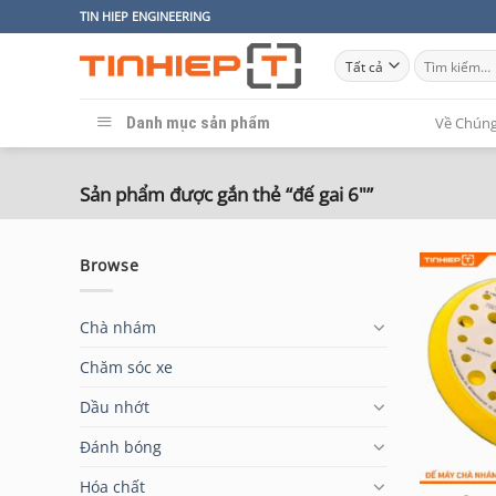
Bỏ
TIN HIEP ENGINEERING
qua
Tìm
nội
kiếm:
dung
Danh mục sản phẩm
Về Chúng
Sản phẩm được gắn thẻ “đế gai 6"”
Browse
Chà nhám
Chăm sóc xe
Dầu nhớt
Đánh bóng
Hóa chất