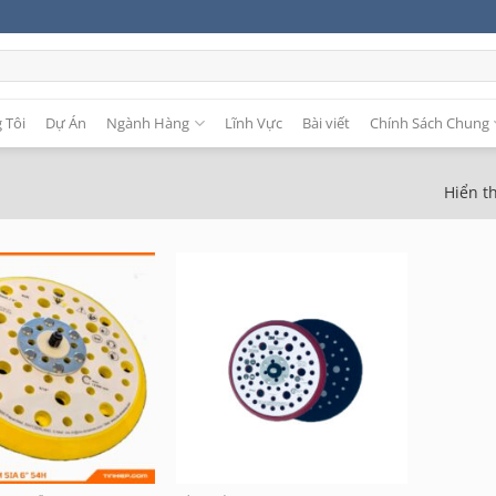
 Tôi
Dự Án
Ngành Hàng
Lĩnh Vực
Bài viết
Chính Sách Chung
Hiển th