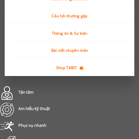
Câu hỏi thường gặp
Thông tin & Sự kiện
Bài viết chuyên môn
Shop TMĐT
Tận tâm
Am hiểu kỹ thuật
Phục vụ nhanh