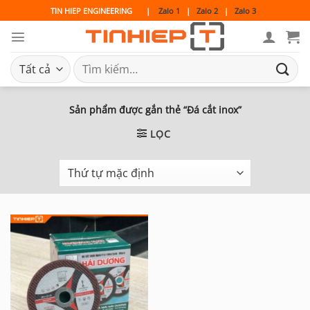
Bỏ
TIN HIEP ENGINEERING
|
Zalo 1
|
Zalo 2
|
Zalo 3
qua
nội
dung
Tìm
kiếm:
Sản phẩm được gắn thẻ “Đá cắt inox”
LỌC