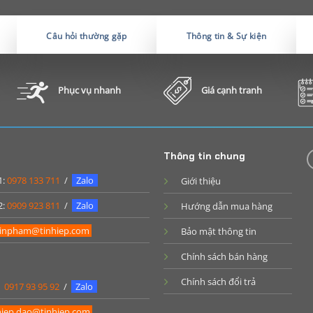
Câu hỏi thường gặp
Thông tin & Sự kiện
Phục vụ nhanh
Giá cạnh tranh
Thông tin chung
1:
0978 133 711
/
Zalo
Giới thiệu
2:
0909 923 811
/
Zalo
Hướng dẫn mua hàng
inpham@tinhiep.com
Bảo mật thông tin
Chính sách bán hàng
Chính sách đổi trả
:
0917 93 95 92
/
Zalo
iep.dao@tinhiep.com