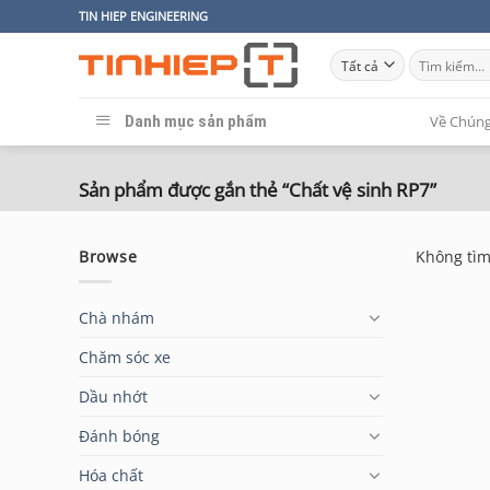
Bỏ
TIN HIEP ENGINEERING
qua
Tìm
nội
kiếm:
dung
Danh mục sản phẩm
Về Chúng
Sản phẩm được gắn thẻ “Chất vệ sinh RP7”
Browse
Không tìm
Chà nhám
Chăm sóc xe
Dầu nhớt
Đánh bóng
Hóa chất