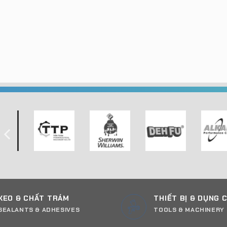
KEO & CHẤT TRÁM
THIẾT BỊ & DỤNG 
SEALANTS & ADHESIVES
TOOLS & MACHINERY