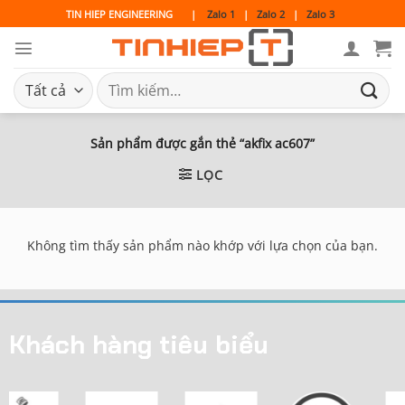
Bỏ
TIN HIEP ENGINEERING
|
Zalo 1
|
Zalo 2
|
Zalo 3
qua
nội
dung
Tìm
kiếm:
Sản phẩm được gắn thẻ “akfix ac607”
LỌC
Không tìm thấy sản phẩm nào khớp với lựa chọn của bạn.
Khách hàng tiêu biểu