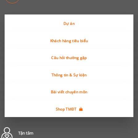
Dự án
Khách hàng tiêu biểu
Câu hỏi thường gặp
Thông tin & Sự kiện
Bài viết chuyên môn
Shop TMĐT
Tận tâm