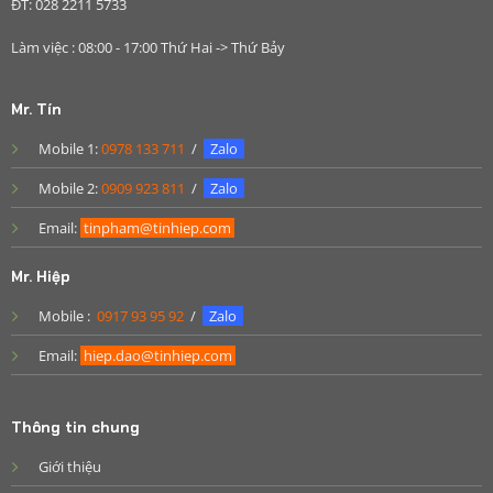
ĐT: 028 2211 5733
Làm việc : 08:00 - 17:00 Thứ Hai -> Thứ Bảy
Mr. Tín
Mobile 1:
0978 133 711
/
Zalo
Mobile 2:
0909 923 811
/
Zalo
Email:
tinpham@tinhiep.com
Mr. Hiệp
Mobile :
0917 93 95 92
/
Zalo
Email:
hiep.dao@tinhiep.com
Thông tin chung
Giới thiệu