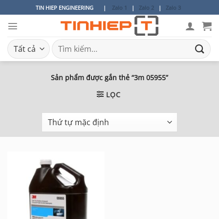
Bỏ
TIN HIEP ENGINEERING
|
Zalo 1
|
Zalo 2
|
Zalo 3
qua
nội
dung
Tìm
kiếm:
Sản phẩm được gắn thẻ “3m 05955”
LỌC