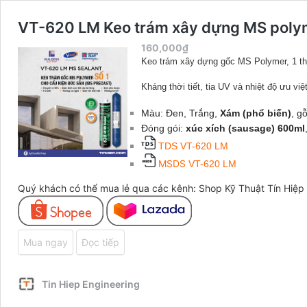
VT-620 LM Keo trám xây dựng MS poly
160,000
₫
Keo trám xây dựng gốc MS Polymer, 1 th
Kháng thời tiết, tia UV và nhiệt độ ưu việ
Màu: Đen, Trắng,
Xám (phổ biến)
, g
Đóng gói:
xúc xích (sausage) 600ml
TDS
VT-620 LM
MSDS
VT-620 LM
Quý khách có thể mua lẻ qua các kênh:
Shop Kỹ Thuật Tín Hiệp
Mua ngay
Đọc tiếp
Tin Hiep Engineering