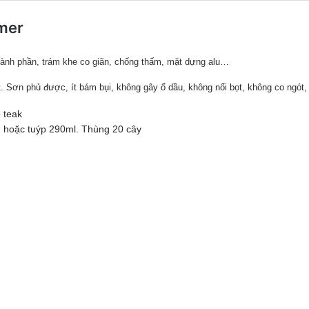
mer
ành phần, trám khe co giãn, chống thấm, mặt dựng alu…
t.
S
ơn phủ được, ít
bám bụi, không gây ố dầu, k
hông nổi bọt, không co ngót,
ỗ teak
, hoặc tuýp 290ml. Thùng 20 cây